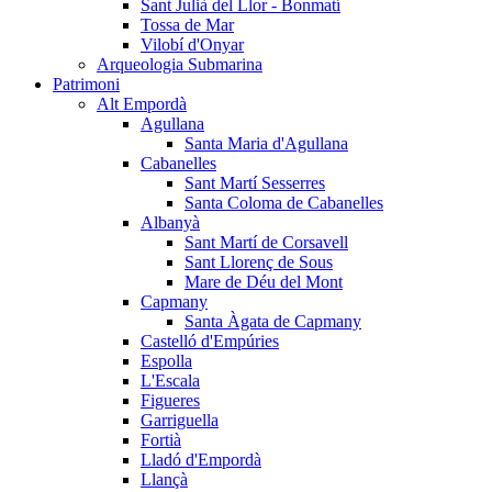
Sant Julià del Llor - Bonmatí
Tossa de Mar
Vilobí d'Onyar
Arqueologia Submarina
Patrimoni
Alt Empordà
Agullana
Santa Maria d'Agullana
Cabanelles
Sant Martí Sesserres
Santa Coloma de Cabanelles
Albanyà
Sant Martí de Corsavell
Sant Llorenç de Sous
Mare de Déu del Mont
Capmany
Santa Àgata de Capmany
Castelló d'Empúries
Espolla
L'Escala
Figueres
Garriguella
Fortià
Lladó d'Empordà
Llançà