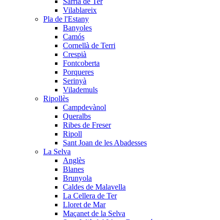
Sarrià de Ter
Vilablareix
Pla de l'Estany
Banyoles
Camós
Cornellà de Terri
Crespià
Fontcoberta
Porqueres
Serinyà
Vilademuls
Ripollès
Campdevànol
Queralbs
Ribes de Freser
Ripoll
Sant Joan de les Abadesses
La Selva
Anglès
Blanes
Brunyola
Caldes de Malavella
La Cellera de Ter
Lloret de Mar
Maçanet de la Selva