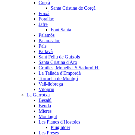
Corçà
Santa Cristina de Corçà
Foixà
Forallac
Jafre
Font Santa
Palamós
Palau-sator
Pals
Parlavà
Sant Feliu de Guíxols
Santa Cristina d'Aro
Cruïlles, Monells i S.Sadurní H.
La Tallada d'Empordà
Torroella de Montgrí
Vall-llobrega
Vilopriu
La Garrotxa
Besalú
Beuda
Mieres
Montagut
Les Planes d'Hostoles
Puig-alder
Les Preses