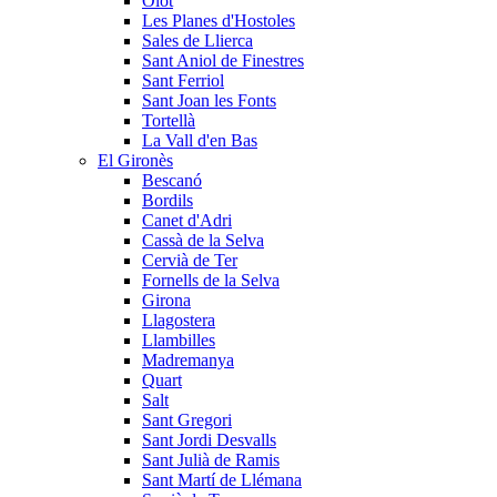
Olot
Les Planes d'Hostoles
Sales de Llierca
Sant Aniol de Finestres
Sant Ferriol
Sant Joan les Fonts
Tortellà
La Vall d'en Bas
El Gironès
Bescanó
Bordils
Canet d'Adri
Cassà de la Selva
Cervià de Ter
Fornells de la Selva
Girona
Llagostera
Llambilles
Madremanya
Quart
Salt
Sant Gregori
Sant Jordi Desvalls
Sant Julià de Ramis
Sant Martí de Llémana