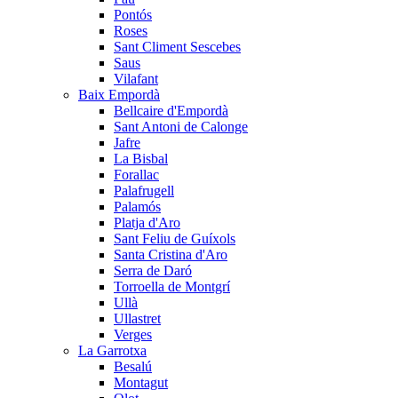
Pontós
Roses
Sant Climent Sescebes
Saus
Vilafant
Baix Empordà
Bellcaire d'Empordà
Sant Antoni de Calonge
Jafre
La Bisbal
Forallac
Palafrugell
Palamós
Platja d'Aro
Sant Feliu de Guíxols
Santa Cristina d'Aro
Serra de Daró
Torroella de Montgrí
Ullà
Ullastret
Verges
La Garrotxa
Besalú
Montagut