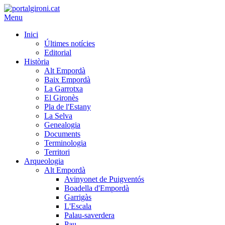
Menu
Inici
Últimes notícies
Editorial
Història
Alt Empordà
Baix Empordà
La Garrotxa
El Gironès
Pla de l'Estany
La Selva
Genealogia
Documents
Terminologia
Territori
Arqueologia
Alt Empordà
Avinyonet de Puigventós
Boadella d'Empordà
Garrigàs
L'Escala
Palau-saverdera
Pau