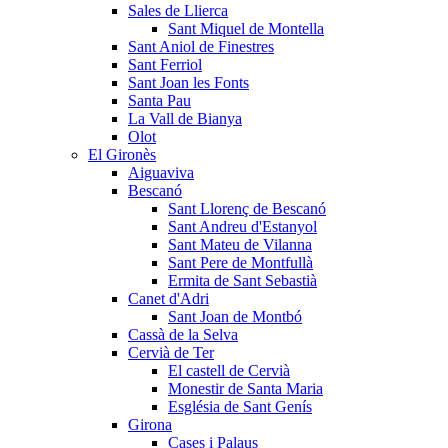
Sales de Llierca
Sant Miquel de Montella
Sant Aniol de Finestres
Sant Ferriol
Sant Joan les Fonts
Santa Pau
La Vall de Bianya
Olot
El Gironès
Aiguaviva
Bescanó
Sant Llorenç de Bescanó
Sant Andreu d'Estanyol
Sant Mateu de Vilanna
Sant Pere de Montfullà
Ermita de Sant Sebastià
Canet d'Adri
Sant Joan de Montbó
Cassà de la Selva
Cervià de Ter
El castell de Cervià
Monestir de Santa Maria
Església de Sant Genís
Girona
Cases i Palaus