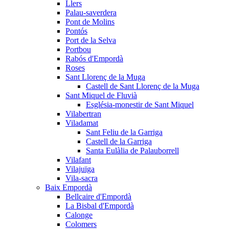
Llers
Palau-saverdera
Pont de Molins
Pontós
Port de la Selva
Portbou
Rabós d'Empordà
Roses
Sant Llorenç de la Muga
Castell de Sant Llorenç de la Muga
Sant Miquel de Fluvià
Església-monestir de Sant Miquel
Vilabertran
Viladamat
Sant Feliu de la Garriga
Castell de la Garriga
Santa Eulàlia de Palauborrell
Vilafant
Vilajuïga
Vila-sacra
Baix Empordà
Bellcaire d'Empordà
La Bisbal d'Empordà
Calonge
Colomers