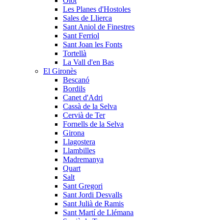
Olot
Les Planes d'Hostoles
Sales de Llierca
Sant Aniol de Finestres
Sant Ferriol
Sant Joan les Fonts
Tortellà
La Vall d'en Bas
El Gironès
Bescanó
Bordils
Canet d'Adri
Cassà de la Selva
Cervià de Ter
Fornells de la Selva
Girona
Llagostera
Llambilles
Madremanya
Quart
Salt
Sant Gregori
Sant Jordi Desvalls
Sant Julià de Ramis
Sant Martí de Llémana