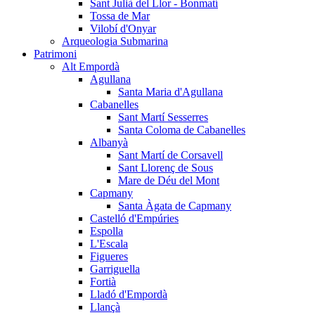
Sant Julià del Llor - Bonmatí
Tossa de Mar
Vilobí d'Onyar
Arqueologia Submarina
Patrimoni
Alt Empordà
Agullana
Santa Maria d'Agullana
Cabanelles
Sant Martí Sesserres
Santa Coloma de Cabanelles
Albanyà
Sant Martí de Corsavell
Sant Llorenç de Sous
Mare de Déu del Mont
Capmany
Santa Àgata de Capmany
Castelló d'Empúries
Espolla
L'Escala
Figueres
Garriguella
Fortià
Lladó d'Empordà
Llançà