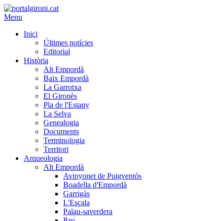
Menu
Inici
Últimes notícies
Editorial
Història
Alt Empordà
Baix Empordà
La Garrotxa
El Gironès
Pla de l'Estany
La Selva
Genealogia
Documents
Terminologia
Territori
Arqueologia
Alt Empordà
Avinyonet de Puigventós
Boadella d'Empordà
Garrigàs
L'Escala
Palau-saverdera
Pau