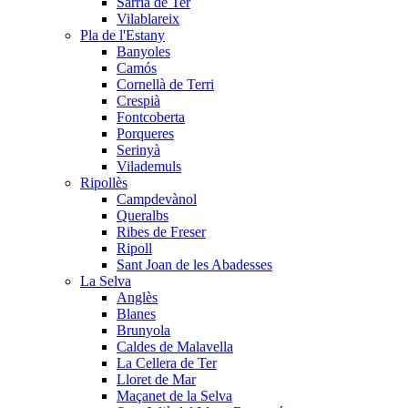
Sarrià de Ter
Vilablareix
Pla de l'Estany
Banyoles
Camós
Cornellà de Terri
Crespià
Fontcoberta
Porqueres
Serinyà
Vilademuls
Ripollès
Campdevànol
Queralbs
Ribes de Freser
Ripoll
Sant Joan de les Abadesses
La Selva
Anglès
Blanes
Brunyola
Caldes de Malavella
La Cellera de Ter
Lloret de Mar
Maçanet de la Selva