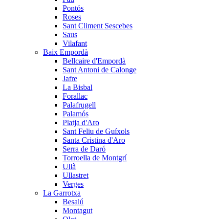
Pontós
Roses
Sant Climent Sescebes
Saus
Vilafant
Baix Empordà
Bellcaire d'Empordà
Sant Antoni de Calonge
Jafre
La Bisbal
Forallac
Palafrugell
Palamós
Platja d'Aro
Sant Feliu de Guíxols
Santa Cristina d'Aro
Serra de Daró
Torroella de Montgrí
Ullà
Ullastret
Verges
La Garrotxa
Besalú
Montagut