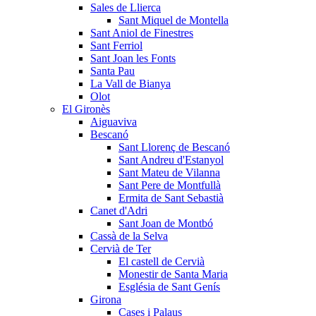
Sales de Llierca
Sant Miquel de Montella
Sant Aniol de Finestres
Sant Ferriol
Sant Joan les Fonts
Santa Pau
La Vall de Bianya
Olot
El Gironès
Aiguaviva
Bescanó
Sant Llorenç de Bescanó
Sant Andreu d'Estanyol
Sant Mateu de Vilanna
Sant Pere de Montfullà
Ermita de Sant Sebastià
Canet d'Adri
Sant Joan de Montbó
Cassà de la Selva
Cervià de Ter
El castell de Cervià
Monestir de Santa Maria
Església de Sant Genís
Girona
Cases i Palaus