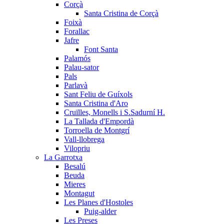
Corçà
Santa Cristina de Corçà
Foixà
Forallac
Jafre
Font Santa
Palamós
Palau-sator
Pals
Parlavà
Sant Feliu de Guíxols
Santa Cristina d'Aro
Cruïlles, Monells i S.Sadurní H.
La Tallada d'Empordà
Torroella de Montgrí
Vall-llobrega
Vilopriu
La Garrotxa
Besalú
Beuda
Mieres
Montagut
Les Planes d'Hostoles
Puig-alder
Les Preses