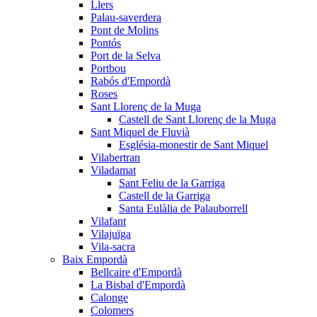
Llers
Palau-saverdera
Pont de Molins
Pontós
Port de la Selva
Portbou
Rabós d'Empordà
Roses
Sant Llorenç de la Muga
Castell de Sant Llorenç de la Muga
Sant Miquel de Fluvià
Església-monestir de Sant Miquel
Vilabertran
Viladamat
Sant Feliu de la Garriga
Castell de la Garriga
Santa Eulàlia de Palauborrell
Vilafant
Vilajuïga
Vila-sacra
Baix Empordà
Bellcaire d'Empordà
La Bisbal d'Empordà
Calonge
Colomers