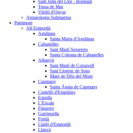
Sant Julià del Llor - Bonmatí
Tossa de Mar
Vilobí d'Onyar
Arqueologia Submarina
Patrimoni
Alt Empordà
Agullana
Santa Maria d'Agullana
Cabanelles
Sant Martí Sesserres
Santa Coloma de Cabanelles
Albanyà
Sant Martí de Corsavell
Sant Llorenç de Sous
Mare de Déu del Mont
Capmany
Santa Àgata de Capmany
Castelló d'Empúries
Espolla
L'Escala
Figueres
Garriguella
Fortià
Lladó d'Empordà
Llançà