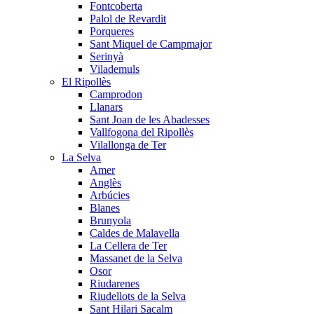
Fontcoberta
Palol de Revardit
Porqueres
Sant Miquel de Campmajor
Serinyà
Vilademuls
El Ripollès
Camprodon
Llanars
Sant Joan de les Abadesses
Vallfogona del Ripollès
Vilallonga de Ter
La Selva
Amer
Anglès
Arbúcies
Blanes
Brunyola
Caldes de Malavella
La Cellera de Ter
Massanet de la Selva
Osor
Riudarenes
Riudellots de la Selva
Sant Hilari Sacalm