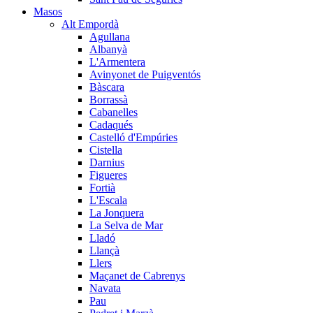
Masos
Alt Empordà
Agullana
Albanyà
L'Armentera
Avinyonet de Puigventós
Bàscara
Borrassà
Cabanelles
Cadaqués
Castelló d'Empúries
Cistella
Darnius
Figueres
Fortià
L'Escala
La Jonquera
La Selva de Mar
Lladó
Llançà
Llers
Maçanet de Cabrenys
Navata
Pau