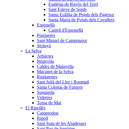
Església de Ravós del Terri
Sant Esteve de Sords
Santa Eulàlia de Pujals dels Pagesos
Santa Maria de Pujals dels Cavallers
Esponellà
Castell d'Esponellà
Porqueres
Sant Miquel de Campmajor
Serinyà
La Selva
Arbúcies
Brunyola
Caldes de Malavella
Maçanet de la Selva
Riudarenes
Sant Julià del Llor i Bonmatí
Santa Coloma de Farners
Susqueda
Vidreres
Tossa de Mar
El Ripollès
Camprodon
Ripoll
Sant Joan de les Abadesses
Sant Pau de Segúries