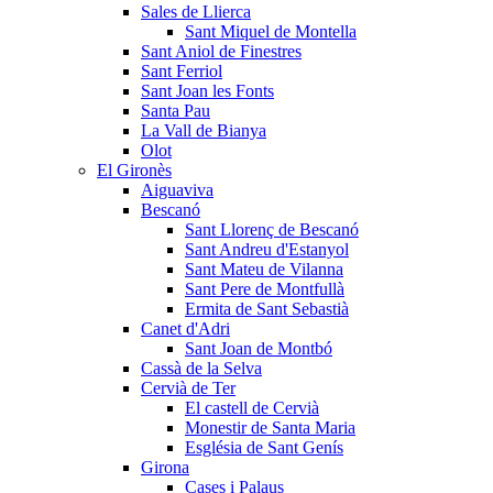
Sales de Llierca
Sant Miquel de Montella
Sant Aniol de Finestres
Sant Ferriol
Sant Joan les Fonts
Santa Pau
La Vall de Bianya
Olot
El Gironès
Aiguaviva
Bescanó
Sant Llorenç de Bescanó
Sant Andreu d'Estanyol
Sant Mateu de Vilanna
Sant Pere de Montfullà
Ermita de Sant Sebastià
Canet d'Adri
Sant Joan de Montbó
Cassà de la Selva
Cervià de Ter
El castell de Cervià
Monestir de Santa Maria
Església de Sant Genís
Girona
Cases i Palaus