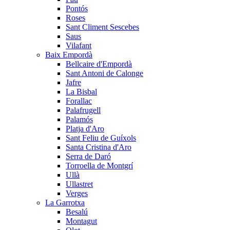
Pontós
Roses
Sant Climent Sescebes
Saus
Vilafant
Baix Empordà
Bellcaire d'Empordà
Sant Antoni de Calonge
Jafre
La Bisbal
Forallac
Palafrugell
Palamós
Platja d'Aro
Sant Feliu de Guíxols
Santa Cristina d'Aro
Serra de Daró
Torroella de Montgrí
Ullà
Ullastret
Verges
La Garrotxa
Besalú
Montagut