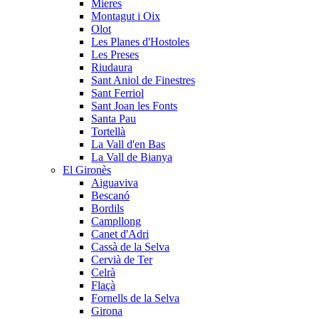
Mieres
Montagut i Oix
Olot
Les Planes d'Hostoles
Les Preses
Riudaura
Sant Aniol de Finestres
Sant Ferriol
Sant Joan les Fonts
Santa Pau
Tortellà
La Vall d'en Bas
La Vall de Bianya
El Gironès
Aiguaviva
Bescanó
Bordils
Campllong
Canet d'Adri
Cassà de la Selva
Cervià de Ter
Celrà
Flaçà
Fornells de la Selva
Girona