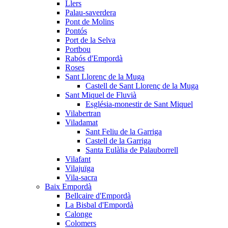
Llers
Palau-saverdera
Pont de Molins
Pontós
Port de la Selva
Portbou
Rabós d'Empordà
Roses
Sant Llorenç de la Muga
Castell de Sant Llorenç de la Muga
Sant Miquel de Fluvià
Església-monestir de Sant Miquel
Vilabertran
Viladamat
Sant Feliu de la Garriga
Castell de la Garriga
Santa Eulàlia de Palauborrell
Vilafant
Vilajuïga
Vila-sacra
Baix Empordà
Bellcaire d'Empordà
La Bisbal d'Empordà
Calonge
Colomers