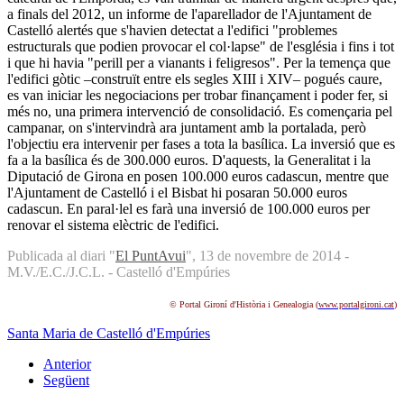
a finals del 2012, un informe de l'aparellador de l'Ajuntament de
Castelló alertés que s'havien detectat a l'edifici "problemes
estructurals que podien provocar el col·lapse" de l'església i fins i tot
i que hi havia "perill per a vianants i feligresos". Per la temença que
l'edifici gòtic –construït entre els segles XIII i XIV– pogués caure,
es van iniciar les negociacions per trobar finançament i poder fer, si
més no, una primera intervenció de consolidació. Es començaria pel
campanar, on s'intervindrà ara juntament amb la portalada, però
l'objectiu era intervenir per fases a tota la basílica. La inversió que es
fa a la basílica és de 300.000 euros. D'aquests, la Generalitat i la
Diputació de Girona en posen 100.000 euros cadascun, mentre que
l'Ajuntament de Castelló i el Bisbat hi posaran 50.000 euros
cadascun. En paral·lel es farà una inversió de 100.000 euros per
renovar el sistema elèctric de l'edifici.
Publicada al diari "
El PuntAvui
", 13 de novembre de 2014 -
M.V./E.C./J.C.L. - Castelló d'Empúries
© Portal Gironí d'Història i Genealogia (
www.portalgironi.cat
)
Santa Maria de Castelló d'Empúries
Anterior
Següent