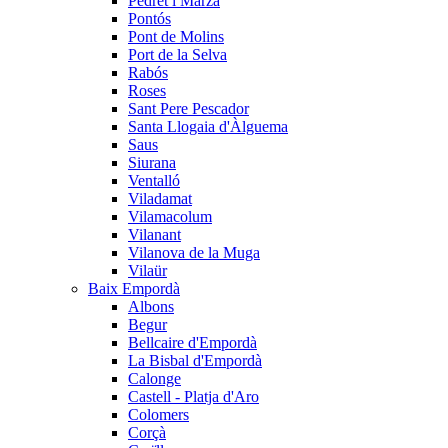
Pedret i Marzà
Pontós
Pont de Molins
Port de la Selva
Rabós
Roses
Sant Pere Pescador
Santa Llogaia d'Àlguema
Saus
Siurana
Ventalló
Viladamat
Vilamacolum
Vilanant
Vilanova de la Muga
Vilaür
Baix Empordà
Albons
Begur
Bellcaire d'Empordà
La Bisbal d'Empordà
Calonge
Castell - Platja d'Aro
Colomers
Corçà