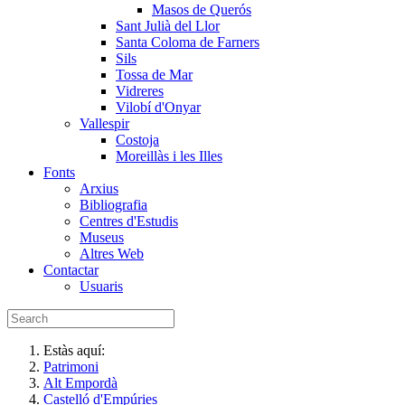
Masos de Querós
Sant Julià del Llor
Santa Coloma de Farners
Sils
Tossa de Mar
Vidreres
Vilobí d'Onyar
Vallespir
Costoja
Moreillàs i les Illes
Fonts
Arxius
Bibliografia
Centres d'Estudis
Museus
Altres Web
Contactar
Usuaris
Estàs aquí:
Patrimoni
Alt Empordà
Castelló d'Empúries