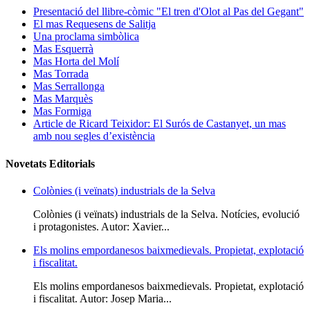
Presentació del llibre-còmic "El tren d'Olot al Pas del Gegant"
El mas Requesens de Salitja
Una proclama simbòlica
Mas Esquerrà
Mas Horta del Molí
Mas Torrada
Mas Serrallonga
Mas Marquès
Mas Formiga
Article de Ricard Teixidor: El Surós de Castanyet, un mas
amb nou segles d’existència
Novetats Editorials
Colònies (i veïnats) industrials de la Selva
Colònies (i veïnats) industrials de la Selva. Notícies, evolució
i protagonistes. Autor: Xavier...
Els molins empordanesos baixmedievals. Propietat, explotació
i fiscalitat.
Els molins empordanesos baixmedievals. Propietat, explotació
i fiscalitat. Autor: Josep Maria...