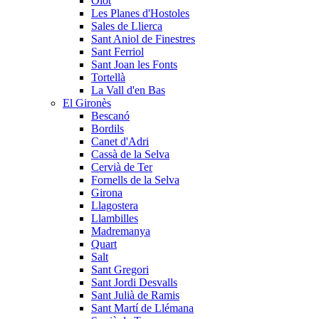
Olot
Les Planes d'Hostoles
Sales de Llierca
Sant Aniol de Finestres
Sant Ferriol
Sant Joan les Fonts
Tortellà
La Vall d'en Bas
El Gironès
Bescanó
Bordils
Canet d'Adri
Cassà de la Selva
Cervià de Ter
Fornells de la Selva
Girona
Llagostera
Llambilles
Madremanya
Quart
Salt
Sant Gregori
Sant Jordi Desvalls
Sant Julià de Ramis
Sant Martí de Llémana