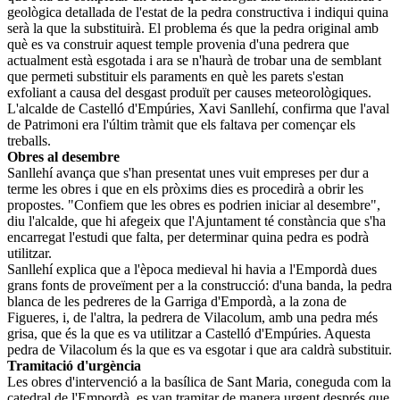
geològica detallada de l'estat de la pedra constructiva i indiqui quina
serà la que la substituirà. El problema és que la pedra original amb
què es va construir aquest temple provenia d'una pedrera que
actualment està esgotada i ara se n'haurà de trobar una de semblant
que permeti substituir els paraments en què les parets s'estan
exfoliant a causa del desgast produït per causes meteorològiques.
L'alcalde de Castelló d'Empúries, Xavi Sanllehí, confirma que l'aval
de Patrimoni era l'últim tràmit que els faltava per començar els
treballs.
Obres al desembre
Sanllehí avança que s'han presentat unes vuit empreses per dur a
terme les obres i que en els pròxims dies es procedirà a obrir les
propostes. "Confiem que les obres es podrien iniciar al desembre",
diu l'alcalde, que hi afegeix que l'Ajuntament té constància que s'ha
encarregat l'estudi que falta, per determinar quina pedra es podrà
utilitzar.
Sanllehí explica que a l'època medieval hi havia a l'Empordà dues
grans fonts de proveïment per a la construcció: d'una banda, la pedra
blanca de les pedreres de la Garriga d'Empordà, a la zona de
Figueres, i, de l'altra, la pedrera de Vilacolum, amb una pedra més
grisa, que és la que es va utilitzar a Castelló d'Empúries. Aquesta
pedra de Vilacolum és la que es va esgotar i que ara caldrà substituir.
Tramitació d'urgència
Les obres d'intervenció a la basílica de Sant Maria, coneguda com la
catedral de l'Empordà, es van tramitar de manera urgent després que,