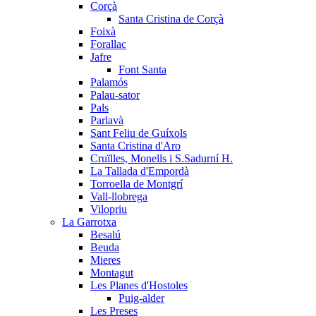
Corçà
Santa Cristina de Corçà
Foixà
Forallac
Jafre
Font Santa
Palamós
Palau-sator
Pals
Parlavà
Sant Feliu de Guíxols
Santa Cristina d'Aro
Cruïlles, Monells i S.Sadurní H.
La Tallada d'Empordà
Torroella de Montgrí
Vall-llobrega
Vilopriu
La Garrotxa
Besalú
Beuda
Mieres
Montagut
Les Planes d'Hostoles
Puig-alder
Les Preses