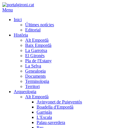
Menu
Inici
Últimes notícies
Editorial
Història
Alt Empordà
Baix Empordà
La Garrotxa
El Gironès
Pla de l'Estany
La Selva
Genealogia
Documents
Terminologia
Territori
Arqueologia
Alt Empordà
Avinyonet de Puigventós
Boadella d'Empordà
Garrigàs
L'Escala
Palau-saverdera
Pau