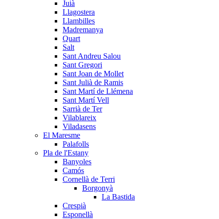
Juià
Llagostera
Llambilles
Madremanya
Quart
Salt
Sant Andreu Salou
Sant Gregori
Sant Joan de Mollet
Sant Julià de Ramis
Sant Martí de Llémena
Sant Martí Vell
Sarrià de Ter
Vilablareix
Viladasens
El Maresme
Palafolls
Pla de l'Estany
Banyoles
Camós
Cornellà de Terri
Borgonyà
La Bastida
Crespià
Esponellà