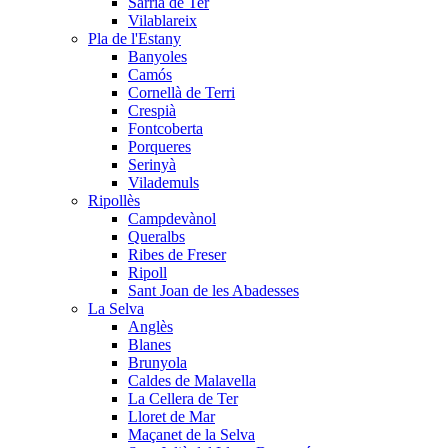
Sarrià de Ter
Vilablareix
Pla de l'Estany
Banyoles
Camós
Cornellà de Terri
Crespià
Fontcoberta
Porqueres
Serinyà
Vilademuls
Ripollès
Campdevànol
Queralbs
Ribes de Freser
Ripoll
Sant Joan de les Abadesses
La Selva
Anglès
Blanes
Brunyola
Caldes de Malavella
La Cellera de Ter
Lloret de Mar
Maçanet de la Selva