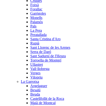
Cruïlles
Foixà
Forallac
Garrigoles
Monells
Palamós
Pals
La Pera
Peratallada
Santa Cristina d'Aro
Rupià
Sant Llorenç de les Arenes
Serra de Daró
Sant Sadurní de l'Heura
Torroella de Montgrí
Ullastret
Vall·llobrega
Verges
Vilopriu
La Garrotxa
Argelaguer
Besalú
Beuda
Castellfollit de la Roca
Maià de Montcal