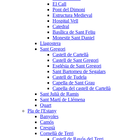
El Call
Pont del Dimoni
Estructura Medieval
Hospital Vell
Catedral
Basílica de Sant Feliu
Monestir Sant Daniel
Llagostera
Sant Gregori
Castell de Cartellà
Castell de Sant Gregori
Església de Sant Gregori
Sant Bartomeu de Segalars
Castell de Tudela
Capella de Sant Grau
Capella del castell de Cartellà
Sant Julià de Ramis
Sant Martí de Llémena
Quart
Pla de l'Estany
Banyoles
Camós
Crespià
Cornellà de Terri
Castell de Ravós del Terri