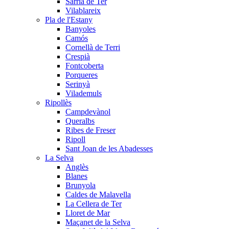
Sarrià de Ter
Vilablareix
Pla de l'Estany
Banyoles
Camós
Cornellà de Terri
Crespià
Fontcoberta
Porqueres
Serinyà
Vilademuls
Ripollès
Campdevànol
Queralbs
Ribes de Freser
Ripoll
Sant Joan de les Abadesses
La Selva
Anglès
Blanes
Brunyola
Caldes de Malavella
La Cellera de Ter
Lloret de Mar
Maçanet de la Selva