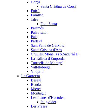
Corçà
Santa Cristina de Corçà
Foixà
Forallac
Jafre
Font Santa
Palamós
Palau-sator
Pals
Parlavà
Sant Feliu de Guíxols
Santa Cristina d'Aro
Cruïlles, Monells i S.Sadurní H.
La Tallada d'Empordà
Torroella de Montgrí
Vall-llobrega
Vilopriu
La Garrotxa
Besalú
Beuda
Mieres
Montagut
Les Planes d'Hostoles
Puig-alder
Les Preses