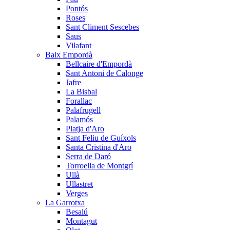
Pontós
Roses
Sant Climent Sescebes
Saus
Vilafant
Baix Empordà
Bellcaire d'Empordà
Sant Antoni de Calonge
Jafre
La Bisbal
Forallac
Palafrugell
Palamós
Platja d'Aro
Sant Feliu de Guíxols
Santa Cristina d'Aro
Serra de Daró
Torroella de Montgrí
Ullà
Ullastret
Verges
La Garrotxa
Besalú
Montagut