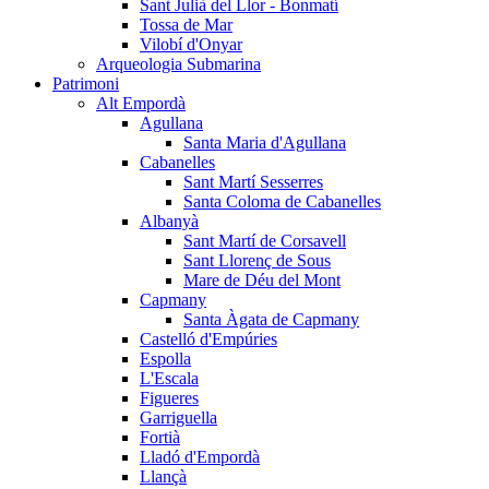
Sant Julià del Llor - Bonmatí
Tossa de Mar
Vilobí d'Onyar
Arqueologia Submarina
Patrimoni
Alt Empordà
Agullana
Santa Maria d'Agullana
Cabanelles
Sant Martí Sesserres
Santa Coloma de Cabanelles
Albanyà
Sant Martí de Corsavell
Sant Llorenç de Sous
Mare de Déu del Mont
Capmany
Santa Àgata de Capmany
Castelló d'Empúries
Espolla
L'Escala
Figueres
Garriguella
Fortià
Lladó d'Empordà
Llançà