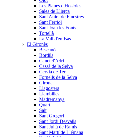
Olot
Les Planes d'Hostoles
Sales de Llierca
Sant Aniol de Finestres
Sant Ferriol
Sant Joan les Fonts
Tortellà
La Vall d'en Bas
El Gironès
Bescanó
Bordils
Canet d'Adri
Cassà de la Selva
Cervià de Ter
Fornells de la Selva
Girona
Llagostera
Llambilles
Madremanya
Quart
Salt
Sant Gregori
Sant Jordi Desvalls
Sant Julià de Ramis
Sant Martí de Llémana