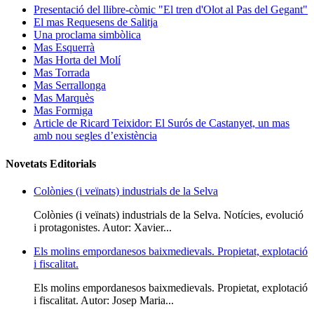
Presentació del llibre-còmic "El tren d'Olot al Pas del Gegant"
El mas Requesens de Salitja
Una proclama simbòlica
Mas Esquerrà
Mas Horta del Molí
Mas Torrada
Mas Serrallonga
Mas Marquès
Mas Formiga
Article de Ricard Teixidor: El Surós de Castanyet, un mas
amb nou segles d’existència
Novetats Editorials
Colònies (i veïnats) industrials de la Selva
Colònies (i veïnats) industrials de la Selva. Notícies, evolució
i protagonistes. Autor: Xavier...
Els molins empordanesos baixmedievals. Propietat, explotació
i fiscalitat.
Els molins empordanesos baixmedievals. Propietat, explotació
i fiscalitat. Autor: Josep Maria...