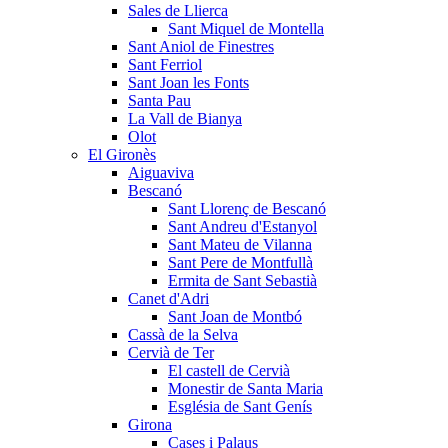
Sales de Llierca
Sant Miquel de Montella
Sant Aniol de Finestres
Sant Ferriol
Sant Joan les Fonts
Santa Pau
La Vall de Bianya
Olot
El Gironès
Aiguaviva
Bescanó
Sant Llorenç de Bescanó
Sant Andreu d'Estanyol
Sant Mateu de Vilanna
Sant Pere de Montfullà
Ermita de Sant Sebastià
Canet d'Adri
Sant Joan de Montbó
Cassà de la Selva
Cervià de Ter
El castell de Cervià
Monestir de Santa Maria
Església de Sant Genís
Girona
Cases i Palaus