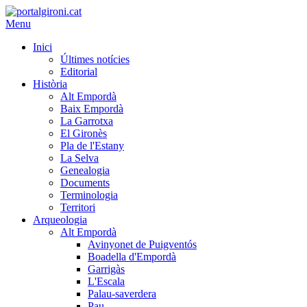
Menu
Inici
Últimes notícies
Editorial
Història
Alt Empordà
Baix Empordà
La Garrotxa
El Gironès
Pla de l'Estany
La Selva
Genealogia
Documents
Terminologia
Territori
Arqueologia
Alt Empordà
Avinyonet de Puigventós
Boadella d'Empordà
Garrigàs
L'Escala
Palau-saverdera
Pau