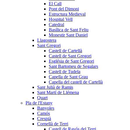
El Call
Pont del Dimoni
Estructura Medieval
Hospital Vell
Catedral
Basílica de Sant Feliu
Monestir Sant Daniel
Llagostera
Sant Gregori
Castell de Cartellà
Castell de Sant Gregori
Església de Sant Gregori
Sant Bartomeu de Segalars
Castell de Tudela
Capella de Sant Grau
Capella del castell de Cartellà
Sant Julià de Ramis
Sant Martí de Llémena
Quart
Pla de l'Estany
Banyoles
Camós
Crespià
Cornellà de Terri
Castell de Ravós del Terri