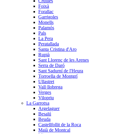
Cruïlles
Foixà
Forallac
Garrigoles
Monells
Palamós
Pals
La Pera
Peratallada
Santa Cristina d'Aro
Rupià
Sant Llorenç de les Arenes
Serra de Daró
Sant Sadurní de l'Heura
Torroella de Montgrí
Ullastret
Vall·llobrega
Verges
Vilopriu
La Garrotxa
Argelaguer
Besalú
Beuda
Castellfollit de la Roca
Maià de Montcal