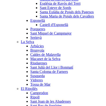
Església de Ravós del Terri
Sant Esteve de Sords
Santa Eulàlia de Pujals dels Pagesos
Santa Maria de Pujals dels Cavallers
Esponellà
Castell d'Esponellà
Porqueres
Sant Miquel de Campmajor
Serinyà
La Selva
Arbúcies
Brunyola
Caldes de Malavella
Maçanet de la Selva
Riudarenes
Sant Julià del Llor i Bonmatí
Santa Coloma de Farners
Susqueda
Vidreres
Tossa de Mar
El Ripollès
Camprodon
Ripoll
Sant Joan de les Abadesses
Sant Pau de Segúries