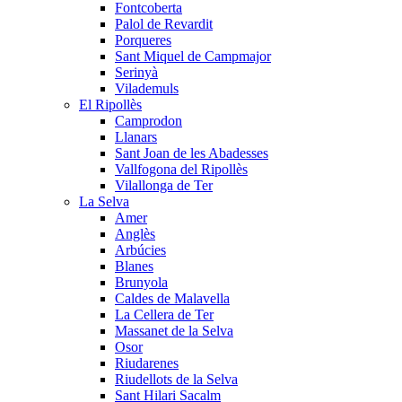
Fontcoberta
Palol de Revardit
Porqueres
Sant Miquel de Campmajor
Serinyà
Vilademuls
El Ripollès
Camprodon
Llanars
Sant Joan de les Abadesses
Vallfogona del Ripollès
Vilallonga de Ter
La Selva
Amer
Anglès
Arbúcies
Blanes
Brunyola
Caldes de Malavella
La Cellera de Ter
Massanet de la Selva
Osor
Riudarenes
Riudellots de la Selva
Sant Hilari Sacalm