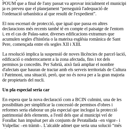
POUM que a final de l'any passat va aprovar inicialment el municipi
ja es preveu que el planejament “perseguirà l'adequació de
l'ordenació urbanística al que resulti de l'expedient”.
El nou escenari de protecció, que igual que passa en altres
declaracions més recents també té en compte el paisatge de l'entorn
i, en el cas de Palau-sator, diverses edificacions extramurs que
acumulen segles d'història o la mateixa església romànica de Sant
Pere, començada entre els segles XII i XIII.
La resolució implica la suspensió de noves llicències de parcel·lació,
edificació o enderrocament a la zona afectada, fins i tot dels
permisos ja concedits. Per Sabrià, això farà ampliar el nombre
d'afectats que hauran de tractar amb els serveis territorials de Cultura
i Patrimoni, una situació, però, que no és nova per a la gran majoria
de propietaris del nucli.
Un pla especial seria car
En espera que la nova declaració com a BCIN culmini, una de les
possibilitats per simplificar la concessió de permisos d'obres i
reformes seria elaborar un pla especial que inclogui la protecció
patrimonial dels elements, a l'estil dels que al municipi veí de
Forallac han impulsat per als conjunts de Peratallada –en vigor– i
Vulpellac –en tràmit–. L'alcalde admet que seria una solució “més