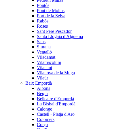
Pedret i Marzà
Pontós
Pont de Molins
Port de la Selva
Rabós
Roses
Sant Pere Pescador
Santa Llogaia d'Àlguema
Saus
Siurana
Ventalló
Viladamat
Vilamacolum
Vilanant
Vilanova de la Muga
Vilaür
Baix Empordà
Albons
Begur
Bellcaire d'Empordà
La Bisbal d'Empordà
Calonge
Castell - Platja d'Aro
Colomers
Corçà