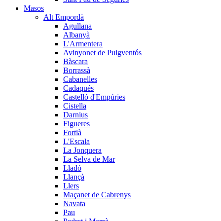
Masos
Alt Empordà
Agullana
Albanyà
L'Armentera
Avinyonet de Puigventós
Bàscara
Borrassà
Cabanelles
Cadaqués
Castelló d'Empúries
Cistella
Darnius
Figueres
Fortià
L'Escala
La Jonquera
La Selva de Mar
Lladó
Llançà
Llers
Maçanet de Cabrenys
Navata
Pau