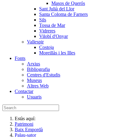
Masos de Querós
Sant Julià del Llor
Santa Coloma de Farners
Sils
Tossa de Mar
Vidreres
Vilobí d'Onyar
Vallespir
Costoja
Moreillàs i les Illes
Fonts
Arxius
Bibliografia
Centres d'Estudis
Museus
Altres Web
Contactar
Usuaris
Estàs aquí:
Patrimoni
Baix Empordà
Palau-sator