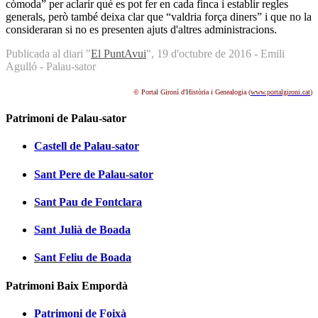
còmoda” per aclarir què es pot fer en cada finca i establir regles
generals, però també deixa clar que “valdria força diners” i que no la
consideraran si no es presenten ajuts d'altres administracions.
Publicada al diari "
El PuntAvui
", 19 d'octubre de 2016 - Emili
Agulló - Palau-sator
© Portal Gironí d'Història i Genealogia (
www.portalgironi.cat
)
Patrimoni de Palau-sator
Castell de Palau-sator
Sant Pere de Palau-sator
Sant Pau de Fontclara
Sant Julià de Boada
Sant Feliu de Boada
Patrimoni Baix Empordà
Patrimoni de Foixà