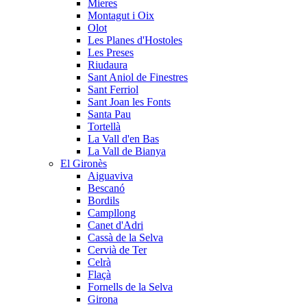
Mieres
Montagut i Oix
Olot
Les Planes d'Hostoles
Les Preses
Riudaura
Sant Aniol de Finestres
Sant Ferriol
Sant Joan les Fonts
Santa Pau
Tortellà
La Vall d'en Bas
La Vall de Bianya
El Gironès
Aiguaviva
Bescanó
Bordils
Campllong
Canet d'Adri
Cassà de la Selva
Cervià de Ter
Celrà
Flaçà
Fornells de la Selva
Girona