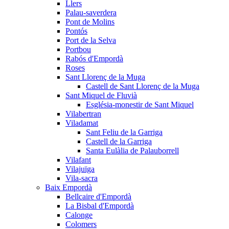
Llers
Palau-saverdera
Pont de Molins
Pontós
Port de la Selva
Portbou
Rabós d'Empordà
Roses
Sant Llorenç de la Muga
Castell de Sant Llorenç de la Muga
Sant Miquel de Fluvià
Església-monestir de Sant Miquel
Vilabertran
Viladamat
Sant Feliu de la Garriga
Castell de la Garriga
Santa Eulàlia de Palauborrell
Vilafant
Vilajuïga
Vila-sacra
Baix Empordà
Bellcaire d'Empordà
La Bisbal d'Empordà
Calonge
Colomers