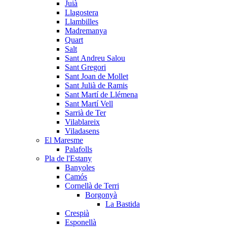
Juià
Llagostera
Llambilles
Madremanya
Quart
Salt
Sant Andreu Salou
Sant Gregori
Sant Joan de Mollet
Sant Julià de Ramis
Sant Martí de Llémena
Sant Martí Vell
Sarrià de Ter
Vilablareix
Viladasens
El Maresme
Palafolls
Pla de l'Estany
Banyoles
Camós
Cornellà de Terri
Borgonyà
La Bastida
Crespià
Esponellà