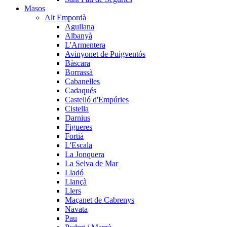
Masos
Alt Empordà
Agullana
Albanyà
L'Armentera
Avinyonet de Puigventós
Bàscara
Borrassà
Cabanelles
Cadaqués
Castelló d'Empúries
Cistella
Darnius
Figueres
Fortià
L'Escala
La Jonquera
La Selva de Mar
Lladó
Llançà
Llers
Maçanet de Cabrenys
Navata
Pau