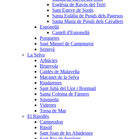
Església de Ravós del Terri
Sant Esteve de Sords
Santa Eulàlia de Pujals dels Pagesos
Santa Maria de Pujals dels Cavallers
Esponellà
Castell d'Esponellà
Porqueres
Sant Miquel de Campmajor
Serinyà
La Selva
Arbúcies
Brunyola
Caldes de Malavella
Maçanet de la Selva
Riudarenes
Sant Julià del Llor i Bonmatí
Santa Coloma de Farners
Susqueda
Vidreres
Tossa de Mar
El Ripollès
Camprodon
Ripoll
Sant Joan de les Abadesses
Sant Pau de Segúries