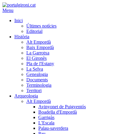
Menu
Inici
Últimes notícies
Editorial
Història
Alt Empordà
Baix Empordà
La Garrotxa
El Gironès
Pla de l'Estany
La Selva
Genealogia
Documents
Terminologia
Territori
Arqueologia
Alt Empordà
Avinyonet de Puigventós
Boadella d'Empordà
Garrigàs
L'Escala
Palau-saverdera
Pau