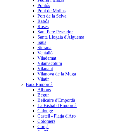
Pedret i Marzà
Pontós
Pont de Molins
Port de la Selva
Rabós
Roses
Sant Pere Pescador
Santa Llogaia d'Àlguema
Saus
Siurana
Ventalló
Viladamat
Vilamacolum
Vilanant
Vilanova de la Muga
Vilaür
Baix Empordà
Albons
Begur
Bellcaire d'Empordà
La Bisbal d'Empordà
Calonge
Castell - Platja d'Aro
Colomers
Corçà