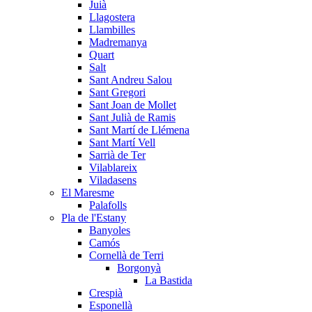
Juià
Llagostera
Llambilles
Madremanya
Quart
Salt
Sant Andreu Salou
Sant Gregori
Sant Joan de Mollet
Sant Julià de Ramis
Sant Martí de Llémena
Sant Martí Vell
Sarrià de Ter
Vilablareix
Viladasens
El Maresme
Palafolls
Pla de l'Estany
Banyoles
Camós
Cornellà de Terri
Borgonyà
La Bastida
Crespià
Esponellà