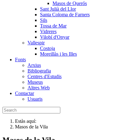
Masos de Querós
Sant Julià del Llor
Santa Coloma de Farners
Sils
Tossa de Mar
Vidreres
Vilobí d'Onyar
Vallespir
Costoja
Moreillàs i les Illes
Fonts
Arxius
Bibliografia
Centres d'Estudis
Museus
Altres Web
Contactar
Usuaris
Estàs aquí:
Masos de la Vila
Masos de la Vila