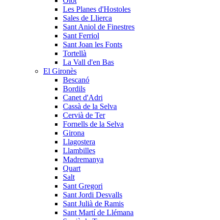
Olot
Les Planes d'Hostoles
Sales de Llierca
Sant Aniol de Finestres
Sant Ferriol
Sant Joan les Fonts
Tortellà
La Vall d'en Bas
El Gironès
Bescanó
Bordils
Canet d'Adri
Cassà de la Selva
Cervià de Ter
Fornells de la Selva
Girona
Llagostera
Llambilles
Madremanya
Quart
Salt
Sant Gregori
Sant Jordi Desvalls
Sant Julià de Ramis
Sant Martí de Llémana