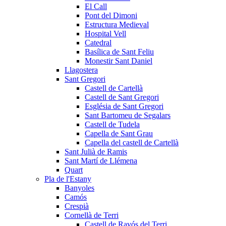
El Call
Pont del Dimoni
Estructura Medieval
Hospital Vell
Catedral
Basílica de Sant Feliu
Monestir Sant Daniel
Llagostera
Sant Gregori
Castell de Cartellà
Castell de Sant Gregori
Església de Sant Gregori
Sant Bartomeu de Segalars
Castell de Tudela
Capella de Sant Grau
Capella del castell de Cartellà
Sant Julià de Ramis
Sant Martí de Llémena
Quart
Pla de l'Estany
Banyoles
Camós
Crespià
Cornellà de Terri
Castell de Ravós del Terri