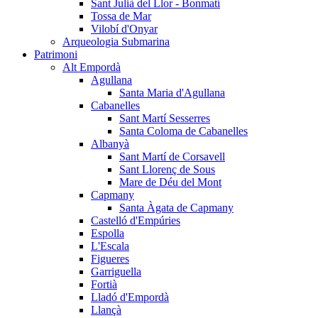
Sant Julià del Llor - Bonmatí
Tossa de Mar
Vilobí d'Onyar
Arqueologia Submarina
Patrimoni
Alt Empordà
Agullana
Santa Maria d'Agullana
Cabanelles
Sant Martí Sesserres
Santa Coloma de Cabanelles
Albanyà
Sant Martí de Corsavell
Sant Llorenç de Sous
Mare de Déu del Mont
Capmany
Santa Àgata de Capmany
Castelló d'Empúries
Espolla
L'Escala
Figueres
Garriguella
Fortià
Lladó d'Empordà
Llançà