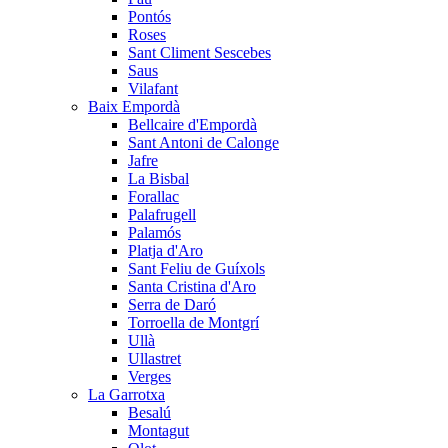
Pontós
Roses
Sant Climent Sescebes
Saus
Vilafant
Baix Empordà
Bellcaire d'Empordà
Sant Antoni de Calonge
Jafre
La Bisbal
Forallac
Palafrugell
Palamós
Platja d'Aro
Sant Feliu de Guíxols
Santa Cristina d'Aro
Serra de Daró
Torroella de Montgrí
Ullà
Ullastret
Verges
La Garrotxa
Besalú
Montagut