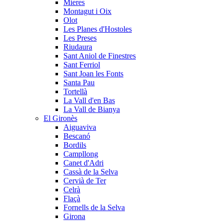
Mieres
Montagut i Oix
Olot
Les Planes d'Hostoles
Les Preses
Riudaura
Sant Aniol de Finestres
Sant Ferriol
Sant Joan les Fonts
Santa Pau
Tortellà
La Vall d'en Bas
La Vall de Bianya
El Gironès
Aiguaviva
Bescanó
Bordils
Campllong
Canet d'Adri
Cassà de la Selva
Cervià de Ter
Celrà
Flaçà
Fornells de la Selva
Girona