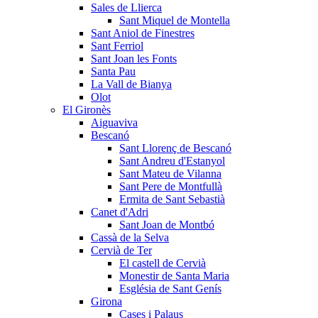
Sales de Llierca
Sant Miquel de Montella
Sant Aniol de Finestres
Sant Ferriol
Sant Joan les Fonts
Santa Pau
La Vall de Bianya
Olot
El Gironès
Aiguaviva
Bescanó
Sant Llorenç de Bescanó
Sant Andreu d'Estanyol
Sant Mateu de Vilanna
Sant Pere de Montfullà
Ermita de Sant Sebastià
Canet d'Adri
Sant Joan de Montbó
Cassà de la Selva
Cervià de Ter
El castell de Cervià
Monestir de Santa Maria
Església de Sant Genís
Girona
Cases i Palaus