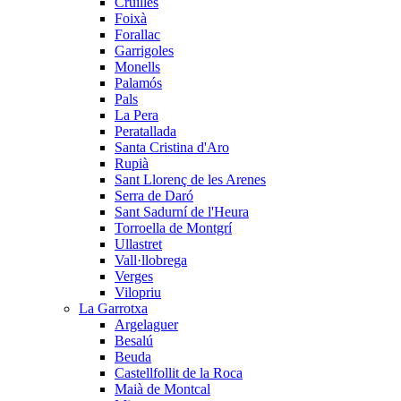
Cruïlles
Foixà
Forallac
Garrigoles
Monells
Palamós
Pals
La Pera
Peratallada
Santa Cristina d'Aro
Rupià
Sant Llorenç de les Arenes
Serra de Daró
Sant Sadurní de l'Heura
Torroella de Montgrí
Ullastret
Vall·llobrega
Verges
Vilopriu
La Garrotxa
Argelaguer
Besalú
Beuda
Castellfollit de la Roca
Maià de Montcal