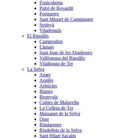
Fontcoberta
Palol de Revardit
Porqueres
Sant Miquel de Campmajor
Serinyà
Vilademuls
El Ripollès
Camprodon
Llanars
Sant Joan de les Abadesses
Vallfogona del Ripollès
Vilallonga de Ter
La Selva
Amer
Anglès
Arbúcies
Blanes
Brunyola
Caldes de Malavella
La Cellera de Ter
Massanet de la Selva
Osor
Riudarenes
Riudellots de la Selva
Sant Hilari Sacalm