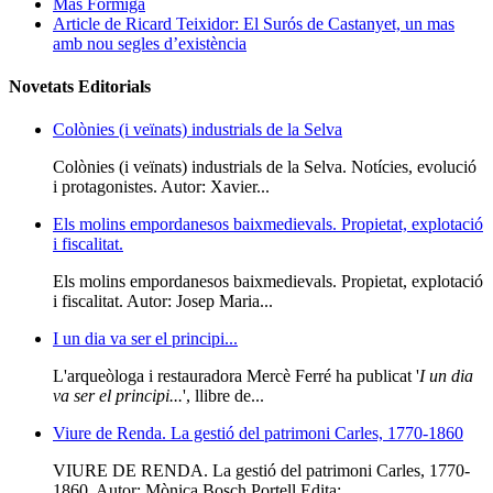
Mas Formiga
Article de Ricard Teixidor: El Surós de Castanyet, un mas
amb nou segles d’existència
Novetats Editorials
Colònies (i veïnats) industrials de la Selva
Colònies (i veïnats) industrials de la Selva. Notícies, evolució
i protagonistes. Autor: Xavier...
Els molins empordanesos baixmedievals. Propietat, explotació
i fiscalitat.
Els molins empordanesos baixmedievals. Propietat, explotació
i fiscalitat. Autor: Josep Maria...
I un dia va ser el principi...
L'arqueòloga i restauradora Mercè Ferré ha publicat '
I un dia
va ser el principi...
', llibre de...
Viure de Renda. La gestió del patrimoni Carles, 1770-1860
VIURE DE RENDA. La gestió del patrimoni Carles, 1770-
1860. Autor: Mònica Bosch Portell Edita:...