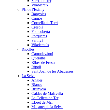
Sarrià de Ter
Vilablareix
Pla de l'Estany
Banyoles
Camós
Cornellà de Terri
Crespià
Fontcoberta
Porqueres
Serinyà
Vilademuls
Ripollès
Campdevànol
Queralbs
Ribes de Freser
Ripoll
Sant Joan de les Abadesses
La Selva
Anglès
Blanes
Brunyola
Caldes de Malavella
La Cellera de Ter
Lloret de Mar
Maçanet de la Selva