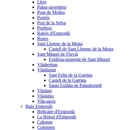
Llers
Palau-saverdera
Pont de Molins
Pontós
Port de la Selva
Portbou
Rabós d'Empordà
Roses
Sant Llorenç de la Muga
Castell de Sant Llorenç de la Muga
Sant Miquel de Fluvià
Església-monestir de Sant Miquel
Vilabertran
Viladamat
Sant Feliu de la Garriga
Castell de la Garriga
Santa Eulàlia de Palauborrell
Vilafant
Vilajuïga
Vila-sacra
Baix Empordà
Bellcaire d'Empordà
La Bisbal d'Empordà
Calonge
Colomers