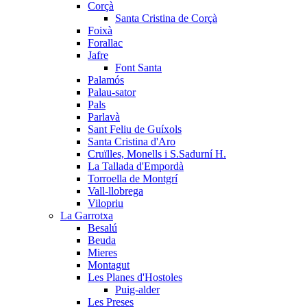
Corçà
Santa Cristina de Corçà
Foixà
Forallac
Jafre
Font Santa
Palamós
Palau-sator
Pals
Parlavà
Sant Feliu de Guíxols
Santa Cristina d'Aro
Cruïlles, Monells i S.Sadurní H.
La Tallada d'Empordà
Torroella de Montgrí
Vall-llobrega
Vilopriu
La Garrotxa
Besalú
Beuda
Mieres
Montagut
Les Planes d'Hostoles
Puig-alder
Les Preses