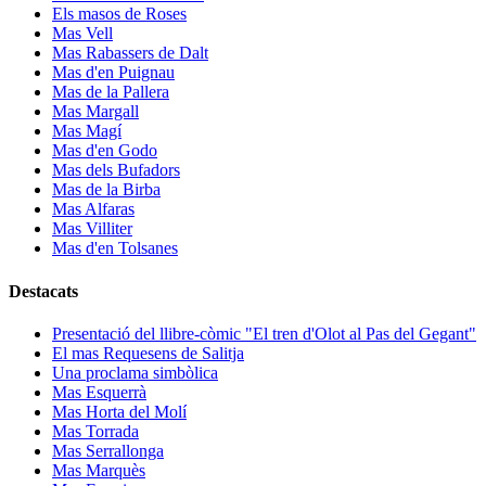
Els masos de Roses
Mas Vell
Mas Rabassers de Dalt
Mas d'en Puignau
Mas de la Pallera
Mas Margall
Mas Magí
Mas d'en Godo
Mas dels Bufadors
Mas de la Birba
Mas Alfaras
Mas Villiter
Mas d'en Tolsanes
Destacats
Presentació del llibre-còmic "El tren d'Olot al Pas del Gegant"
El mas Requesens de Salitja
Una proclama simbòlica
Mas Esquerrà
Mas Horta del Molí
Mas Torrada
Mas Serrallonga
Mas Marquès