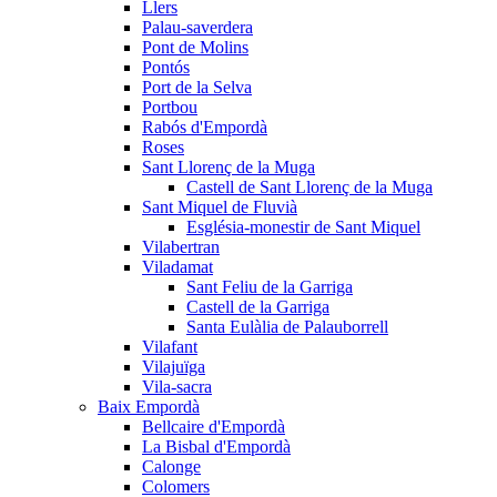
Llers
Palau-saverdera
Pont de Molins
Pontós
Port de la Selva
Portbou
Rabós d'Empordà
Roses
Sant Llorenç de la Muga
Castell de Sant Llorenç de la Muga
Sant Miquel de Fluvià
Església-monestir de Sant Miquel
Vilabertran
Viladamat
Sant Feliu de la Garriga
Castell de la Garriga
Santa Eulàlia de Palauborrell
Vilafant
Vilajuïga
Vila-sacra
Baix Empordà
Bellcaire d'Empordà
La Bisbal d'Empordà
Calonge
Colomers