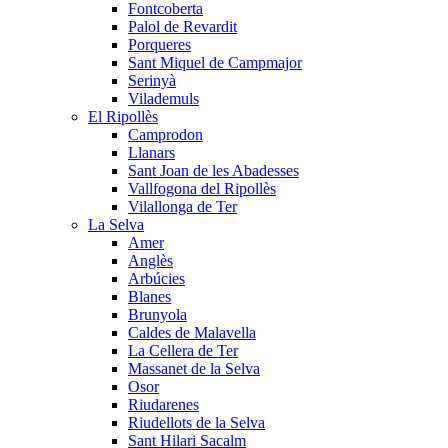
Fontcoberta
Palol de Revardit
Porqueres
Sant Miquel de Campmajor
Serinyà
Vilademuls
El Ripollès
Camprodon
Llanars
Sant Joan de les Abadesses
Vallfogona del Ripollès
Vilallonga de Ter
La Selva
Amer
Anglès
Arbúcies
Blanes
Brunyola
Caldes de Malavella
La Cellera de Ter
Massanet de la Selva
Osor
Riudarenes
Riudellots de la Selva
Sant Hilari Sacalm