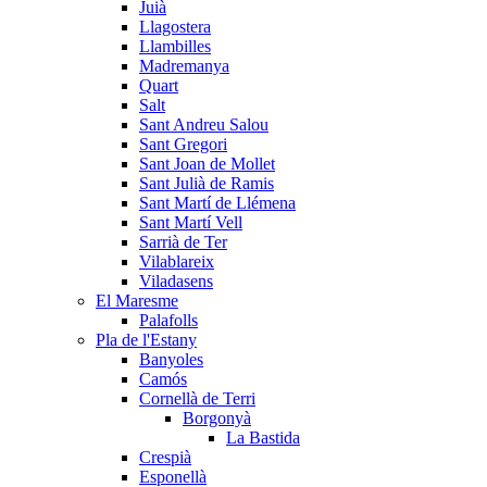
Juià
Llagostera
Llambilles
Madremanya
Quart
Salt
Sant Andreu Salou
Sant Gregori
Sant Joan de Mollet
Sant Julià de Ramis
Sant Martí de Llémena
Sant Martí Vell
Sarrià de Ter
Vilablareix
Viladasens
El Maresme
Palafolls
Pla de l'Estany
Banyoles
Camós
Cornellà de Terri
Borgonyà
La Bastida
Crespià
Esponellà