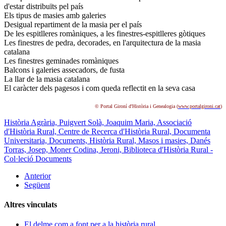
d'estar distribuïts pel país
Els tipus de masies amb galeries
Desigual repartiment de la masia per el país
De les espitlleres romàniques, a les finestres-espitlleres gòtiques
Les finestres de pedra, decorades, en l'arquitectura de la masia
catalana
Les finestres geminades romàniques
Balcons i galeries assecadors, de fusta
La llar de la masia catalana
El caràcter dels pagesos i com queda reflectit en la seva casa
© Portal Gironí d'Història i Genealogia (
www.portalgironi.cat
)
Història Agrària,
Puigvert Solà, Joaquim Maria,
Associació
d'Història Rural,
Centre de Recerca d'Història Rural,
Documenta
Universitaria,
Documents,
Història Rural,
Masos i masies,
Danés
Torras, Josep,
Moner Codina, Jeroni,
Biblioteca d'Història Rural -
Col·leció Documents
Anterior
Següent
Altres vinculats
El delme com a font per a la història rural