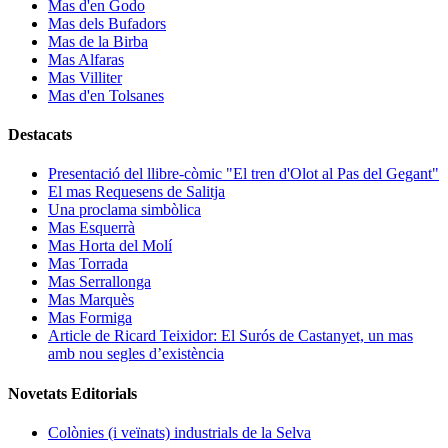
Mas d'en Godo
Mas dels Bufadors
Mas de la Birba
Mas Alfaras
Mas Villiter
Mas d'en Tolsanes
Destacats
Presentació del llibre-còmic "El tren d'Olot al Pas del Gegant"
El mas Requesens de Salitja
Una proclama simbòlica
Mas Esquerrà
Mas Horta del Molí
Mas Torrada
Mas Serrallonga
Mas Marquès
Mas Formiga
Article de Ricard Teixidor: El Surós de Castanyet, un mas
amb nou segles d’existència
Novetats Editorials
Colònies (i veïnats) industrials de la Selva