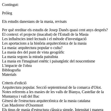
Contingut:
Pròleg
Els estudis danesians de la masia, revisats
Per què reeditar els estudis de Josep Danés quasi cent anys després?
El context: el projecte (inacabat) de l'Estudi de la Masia
Les influències intel·lectuals i el mètode d'investigació
Les aportacions a la història arquitectònica de la masia
La masia: arquitectura popular o culta?
La masia des del punt de vista geogràfic
La masia segons la mirada pairalista
La masia en l'imaginari estètic i paisatgístic del noucentisme
L'impacte de l'obra
Bibliografia
Materials
Criteris d'edició
Arquitectura popular. Secció septentrional de la comarca d'Olot.
Notes referents a les masies de les valls de Bianya, Castellar de la
Muntanya i vall del Bac
Gènesi de l'estructura arquitectònica de la masia catalana
Can Masferrer d'Osormort
Els tipus de masia d'estructura clàssica simple. Intensitat i manera