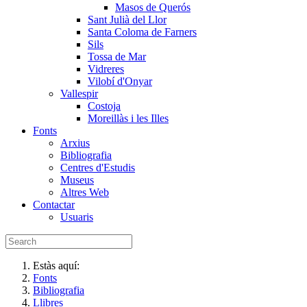
Masos de Querós
Sant Julià del Llor
Santa Coloma de Farners
Sils
Tossa de Mar
Vidreres
Vilobí d'Onyar
Vallespir
Costoja
Moreillàs i les Illes
Fonts
Arxius
Bibliografia
Centres d'Estudis
Museus
Altres Web
Contactar
Usuaris
Estàs aquí:
Fonts
Bibliografia
Llibres