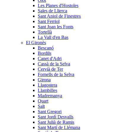
Olot
Les Planes d'Hostoles
Sales de Llierca
Sant Aniol de Finestres
Sant Ferriol
Sant Joan les Fonts
Tortellà
La Vall d'en Bas
El Gironès
Bescanó
Bordils
Canet d'Adri
Cassà de la Selva
Cervià de Ter
Fornells de la Selva
Girona
Llagostera
Llambilles
Madremanya
Quart
Salt
Sant Gregori
Sant Jordi Desvalls
Sant Julià de Ramis
Sant Martí de Llémana