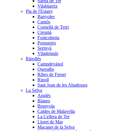
Sarrià de Ter
Vilablareix
Pla de l'Estany
Banyoles
Camós
Cornellà de Terri
Crespià
Fontcoberta
Porqueres
Serinyà
Vilademuls
Ripollès
Campdevànol
Queralbs
Ribes de Freser
Ripoll
Sant Joan de les Abadesses
La Selva
Anglès
Blanes
Brunyola
Caldes de Malavella
La Cellera de Ter
Lloret de Mar
Maçanet de la Selva