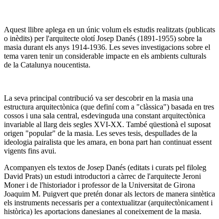
Aquest llibre aplega en un únic volum els estudis realitzats (publicats
o inèdits) per l'arquitecte olotí Josep Danés (1891-1955) sobre la
masia durant els anys 1914-1936. Les seves investigacions sobre el
tema varen tenir un considerable impacte en els ambients culturals
de la Catalunya noucentista.
La seva principal contribució va ser descobrir en la masia una
estructura arquitectònica (que definí com a "clàssica") basada en tres
cossos i una sala central, esdevinguda una constant arquitectònica
invariable al llarg deis segles XVI-XX. També qüestionà el suposat
origen "popular" de la masia. Les seves tesis, despullades de la
ideologia pairalista que les amara, en bona part han continuat essent
vigents fins avui.
Acompanyen els textos de Josep Danés (editats i curats pel filoleg
David Prats) un estudi introductori a càrrec de l'arquitecte Jeroni
Moner i de l'historiador i professor de la Universitat de Girona
Joaquim M. Puigvert que pretén donar als lectors de manera sintètica
els instruments necessaris per a contextualitzar (arquitectònicament i
històrica) les aportacions danesianes al coneixement de la masia.