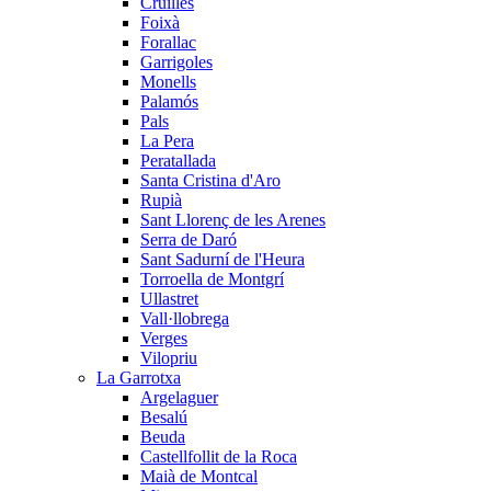
Cruïlles
Foixà
Forallac
Garrigoles
Monells
Palamós
Pals
La Pera
Peratallada
Santa Cristina d'Aro
Rupià
Sant Llorenç de les Arenes
Serra de Daró
Sant Sadurní de l'Heura
Torroella de Montgrí
Ullastret
Vall·llobrega
Verges
Vilopriu
La Garrotxa
Argelaguer
Besalú
Beuda
Castellfollit de la Roca
Maià de Montcal