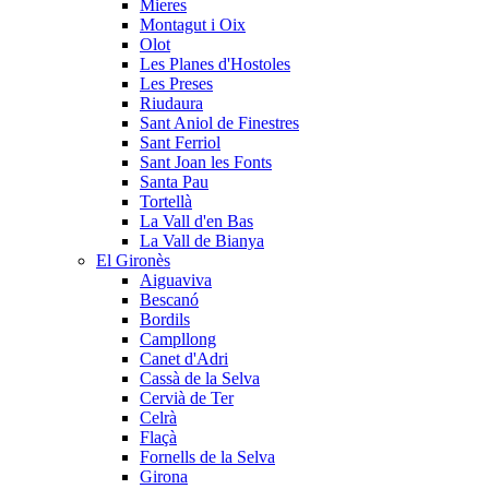
Mieres
Montagut i Oix
Olot
Les Planes d'Hostoles
Les Preses
Riudaura
Sant Aniol de Finestres
Sant Ferriol
Sant Joan les Fonts
Santa Pau
Tortellà
La Vall d'en Bas
La Vall de Bianya
El Gironès
Aiguaviva
Bescanó
Bordils
Campllong
Canet d'Adri
Cassà de la Selva
Cervià de Ter
Celrà
Flaçà
Fornells de la Selva
Girona