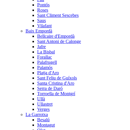
Pontós
Roses
Sant Climent Sescebes
Saus
Vilafant
Baix Empordà
Bellcaire d'Empordà
Sant Antoni de Calonge
Jafre
La Bisbal
Forallac
Palafrugell
Palamós
Platja d'Aro
Sant Feliu de Guíxols
Santa Cristina d'Aro
Serra de Daró
Torroella de Montgrí
Ullà
Ullastret
Verges
La Garrotxa
Besalú
Montagut