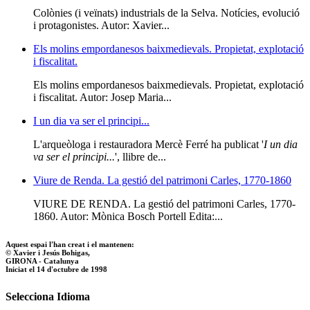
Colònies (i veïnats) industrials de la Selva. Notícies, evolució
i protagonistes. Autor: Xavier...
Els molins empordanesos baixmedievals. Propietat, explotació
i fiscalitat.
Els molins empordanesos baixmedievals. Propietat, explotació
i fiscalitat. Autor: Josep Maria...
I un dia va ser el principi...
L'arqueòloga i restauradora Mercè Ferré ha publicat '
I un dia
va ser el principi...
', llibre de...
Viure de Renda. La gestió del patrimoni Carles, 1770-1860
VIURE DE RENDA. La gestió del patrimoni Carles, 1770-
1860. Autor: Mònica Bosch Portell Edita:...
Aquest espai l'han creat i el mantenen:
© Xavier i Jesús Bohigas,
GIRONA - Catalunya
Iniciat el 14 d'octubre de 1998
Selecciona Idioma