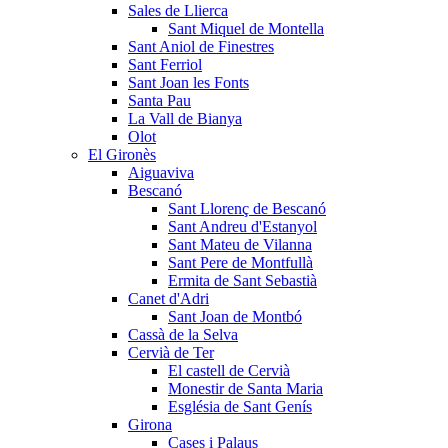
Sales de Llierca
Sant Miquel de Montella
Sant Aniol de Finestres
Sant Ferriol
Sant Joan les Fonts
Santa Pau
La Vall de Bianya
Olot
El Gironès
Aiguaviva
Bescanó
Sant Llorenç de Bescanó
Sant Andreu d'Estanyol
Sant Mateu de Vilanna
Sant Pere de Montfullà
Ermita de Sant Sebastià
Canet d'Adri
Sant Joan de Montbó
Cassà de la Selva
Cervià de Ter
El castell de Cervià
Monestir de Santa Maria
Església de Sant Genís
Girona
Cases i Palaus