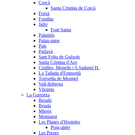
Corçà
Santa Cristina de Corçà
Foixà
Forallac
Jafre
Font Santa
Palamós
Palau-sator
Pals
Parlavà
Sant Feliu de Guíxols
Santa Cristina d'Aro
Cruïlles, Monells i S.Sadurní H.
La Tallada d'Empordà
Torroella de Montgrí
Vall-llobrega
Vilopriu
La Garrotxa
Besalú
Beuda
Mieres
Montagut
Les Planes d'Hostoles
Puig-alder
Les Preses