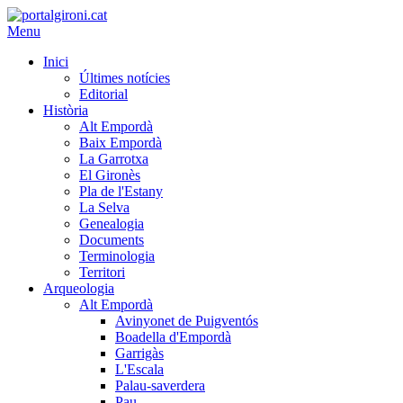
Menu
Inici
Últimes notícies
Editorial
Història
Alt Empordà
Baix Empordà
La Garrotxa
El Gironès
Pla de l'Estany
La Selva
Genealogia
Documents
Terminologia
Territori
Arqueologia
Alt Empordà
Avinyonet de Puigventós
Boadella d'Empordà
Garrigàs
L'Escala
Palau-saverdera
Pau