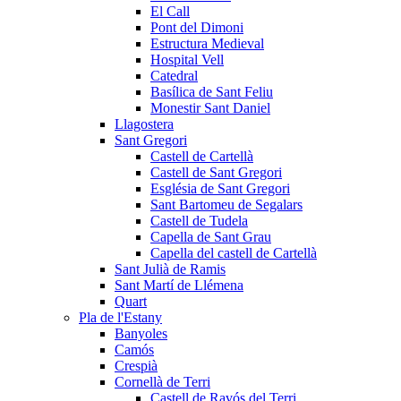
El Call
Pont del Dimoni
Estructura Medieval
Hospital Vell
Catedral
Basílica de Sant Feliu
Monestir Sant Daniel
Llagostera
Sant Gregori
Castell de Cartellà
Castell de Sant Gregori
Església de Sant Gregori
Sant Bartomeu de Segalars
Castell de Tudela
Capella de Sant Grau
Capella del castell de Cartellà
Sant Julià de Ramis
Sant Martí de Llémena
Quart
Pla de l'Estany
Banyoles
Camós
Crespià
Cornellà de Terri
Castell de Ravós del Terri