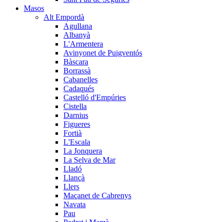
Masos
Alt Empordà
Agullana
Albanyà
L'Armentera
Avinyonet de Puigventós
Bàscara
Borrassà
Cabanelles
Cadaqués
Castelló d'Empúries
Cistella
Darnius
Figueres
Fortià
L'Escala
La Jonquera
La Selva de Mar
Lladó
Llançà
Llers
Maçanet de Cabrenys
Navata
Pau