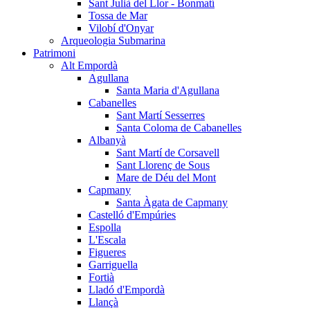
Sant Julià del Llor - Bonmatí
Tossa de Mar
Vilobí d'Onyar
Arqueologia Submarina
Patrimoni
Alt Empordà
Agullana
Santa Maria d'Agullana
Cabanelles
Sant Martí Sesserres
Santa Coloma de Cabanelles
Albanyà
Sant Martí de Corsavell
Sant Llorenç de Sous
Mare de Déu del Mont
Capmany
Santa Àgata de Capmany
Castelló d'Empúries
Espolla
L'Escala
Figueres
Garriguella
Fortià
Lladó d'Empordà
Llançà