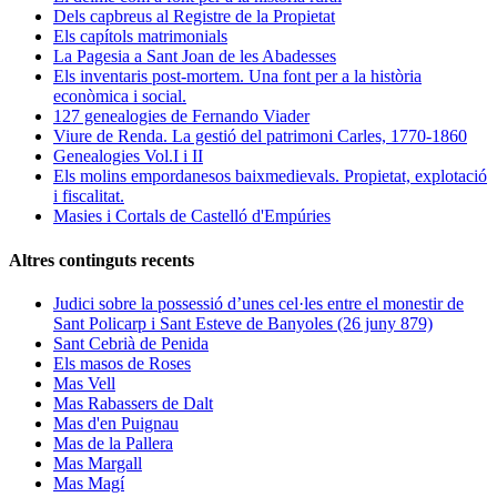
Dels capbreus al Registre de la Propietat
Els capítols matrimonials
La Pagesia a Sant Joan de les Abadesses
Els inventaris post-mortem. Una font per a la història
econòmica i social.
127 genealogies de Fernando Viader
Viure de Renda. La gestió del patrimoni Carles, 1770-1860
Genealogies Vol.I i II
Els molins empordanesos baixmedievals. Propietat, explotació
i fiscalitat.
Masies i Cortals de Castelló d'Empúries
Altres continguts recents
Judici sobre la possessió d’unes cel·les entre el monestir de
Sant Policarp i Sant Esteve de Banyoles (26 juny 879)
Sant Cebrià de Penida
Els masos de Roses
Mas Vell
Mas Rabassers de Dalt
Mas d'en Puignau
Mas de la Pallera
Mas Margall
Mas Magí