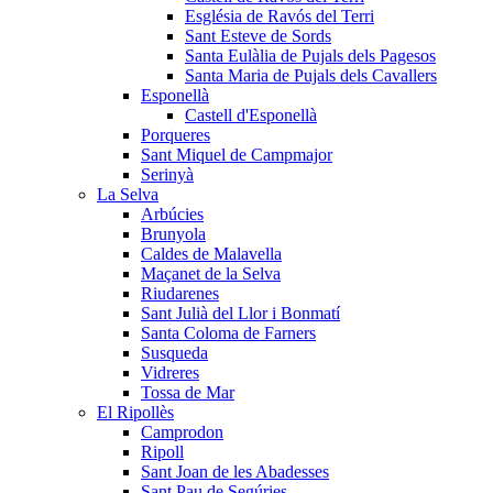
Església de Ravós del Terri
Sant Esteve de Sords
Santa Eulàlia de Pujals dels Pagesos
Santa Maria de Pujals dels Cavallers
Esponellà
Castell d'Esponellà
Porqueres
Sant Miquel de Campmajor
Serinyà
La Selva
Arbúcies
Brunyola
Caldes de Malavella
Maçanet de la Selva
Riudarenes
Sant Julià del Llor i Bonmatí
Santa Coloma de Farners
Susqueda
Vidreres
Tossa de Mar
El Ripollès
Camprodon
Ripoll
Sant Joan de les Abadesses
Sant Pau de Segúries