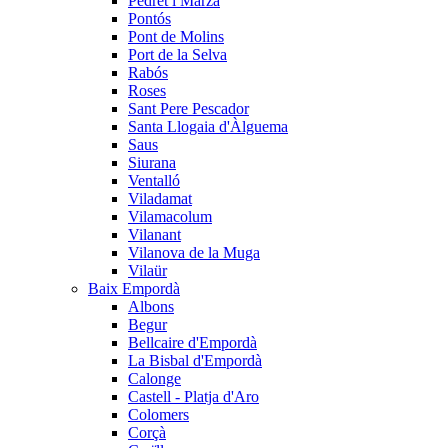
Pedret i Marzà
Pontós
Pont de Molins
Port de la Selva
Rabós
Roses
Sant Pere Pescador
Santa Llogaia d'Àlguema
Saus
Siurana
Ventalló
Viladamat
Vilamacolum
Vilanant
Vilanova de la Muga
Vilaür
Baix Empordà
Albons
Begur
Bellcaire d'Empordà
La Bisbal d'Empordà
Calonge
Castell - Platja d'Aro
Colomers
Corçà