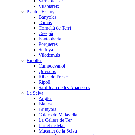
Sarrià de Ter
Vilablareix
Pla de l'Estany
Banyoles
Camós
Cornellà de Terri
Crespià
Fontcoberta
Porqueres
Serinyà
Vilademuls
Ripollès
Campdevànol
Queralbs
Ribes de Freser
Ripoll
Sant Joan de les Abadesses
La Selva
Anglès
Blanes
Brunyola
Caldes de Malavella
La Cellera de Ter
Lloret de Mar
Maçanet de la Selva