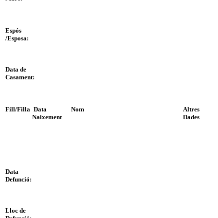
Espós
/Esposa:
Data de
Casament:
Fill/Filla
Data
Nom
Altres
Naixement
Dades
Data
Defunció:
Lloc de