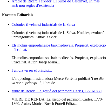
Article de Ricard Teixidor: El Surós de Castanyet, un mas
amb nou segles d’existència
Novetats Editorials
Colònies (i veïnats) industrials de la Selva
Colònies (i veïnats) industrials de la Selva. Notícies, evolució
i protagonistes. Autor: Xavier...
Els molins empordanesos baixmedievals. Propietat, explotació
i fiscalitat.
Els molins empordanesos baixmedievals. Propietat, explotació
i fiscalitat. Autor: Josep Maria...
I un dia va ser el principi...
L'arqueòloga i restauradora Mercè Ferré ha publicat '
I un dia
va ser el principi...
', llibre de...
Viure de Renda. La gestió del patrimoni Carles, 1770-1860
VIURE DE RENDA. La gestió del patrimoni Carles, 1770-
1860. Autor: Mònica Bosch Portell Edita:...