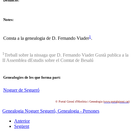
Defunció:
Notes:
1
Consta a la genealogia de D. Fernando Viader
.
1
Treball sobre la nissaga que D. Fernando Viader Gustà publica a la
II Assemblea dEstudis sobre el Comtat de Besalú
Genealogies de les que forma part:
Noguer de Segueró
© Portal Gironí d'Història i Genealogia (
www.portalgironi.cat
)
Genealogia Noguer Segueró,
Genealogia - Persones
Anterior
Següent