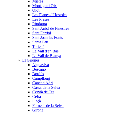
Mieres
Montagut i Oix
Olot
Les Planes d'Hostoles
Les Preses
Riudaura
Sant Aniol de Finestres
Sant Ferriol
Sant Joan les Fonts
Santa Pau
Tortellà
La Vall d'en Bas
La Vall de Bianya
El Gironès
Aiguaviva
Bescanó
Bordils
Campllong
Canet d'Adri
Cassà de la Selva
Cervià de Ter
Celrà
Flaçà
Fornells de la Selva
Girona