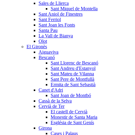
Sales de Llierca
Sant Miquel de Montella
Sant Aniol de Finestres
Sant Ferriol
Sant Joan les Fonts
Santa Pau
La Vall de Bianya
Olot
El Gironès
Aiguaviva
Bescanó
Sant Llorenç de Bescanó
Sant Andreu d'Estanyol
Sant Mateu de Vilanna
Sant Pere de Montfullà
Ermita de Sant Sebastià
Canet d'Adri
Sant Joan de Montbó
Cassà de la Selva
Cervià de Ter
El castell de Cervià
Monestir de Santa Maria
Església de Sant Genís
Girona
Cases i Palaus