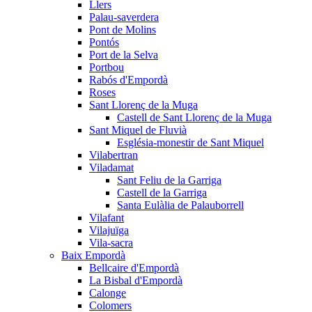
Llers
Palau-saverdera
Pont de Molins
Pontós
Port de la Selva
Portbou
Rabós d'Empordà
Roses
Sant Llorenç de la Muga
Castell de Sant Llorenç de la Muga
Sant Miquel de Fluvià
Església-monestir de Sant Miquel
Vilabertran
Viladamat
Sant Feliu de la Garriga
Castell de la Garriga
Santa Eulàlia de Palauborrell
Vilafant
Vilajuïga
Vila-sacra
Baix Empordà
Bellcaire d'Empordà
La Bisbal d'Empordà
Calonge
Colomers