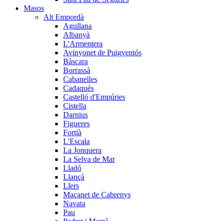
Masos
Alt Empordà
Agullana
Albanyà
L'Armentera
Avinyonet de Puigventós
Bàscara
Borrassà
Cabanelles
Cadaqués
Castelló d'Empúries
Cistella
Darnius
Figueres
Fortià
L'Escala
La Jonquera
La Selva de Mar
Lladó
Llançà
Llers
Maçanet de Cabrenys
Navata
Pau