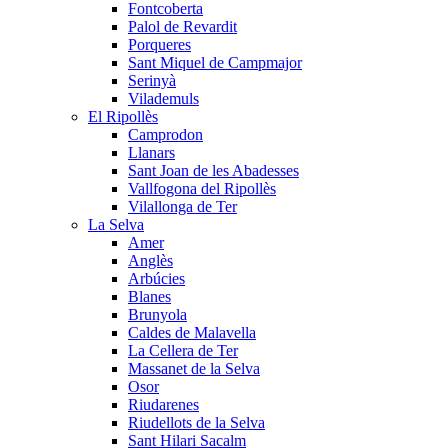
Fontcoberta
Palol de Revardit
Porqueres
Sant Miquel de Campmajor
Serinyà
Vilademuls
El Ripollès
Camprodon
Llanars
Sant Joan de les Abadesses
Vallfogona del Ripollès
Vilallonga de Ter
La Selva
Amer
Anglès
Arbúcies
Blanes
Brunyola
Caldes de Malavella
La Cellera de Ter
Massanet de la Selva
Osor
Riudarenes
Riudellots de la Selva
Sant Hilari Sacalm