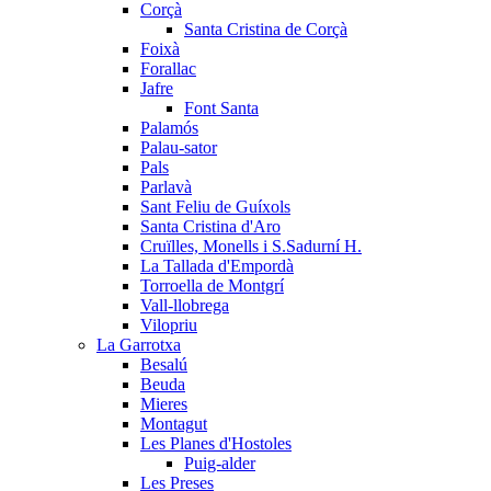
Corçà
Santa Cristina de Corçà
Foixà
Forallac
Jafre
Font Santa
Palamós
Palau-sator
Pals
Parlavà
Sant Feliu de Guíxols
Santa Cristina d'Aro
Cruïlles, Monells i S.Sadurní H.
La Tallada d'Empordà
Torroella de Montgrí
Vall-llobrega
Vilopriu
La Garrotxa
Besalú
Beuda
Mieres
Montagut
Les Planes d'Hostoles
Puig-alder
Les Preses