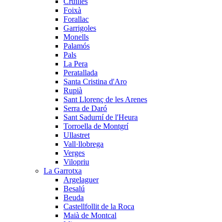
Cruïlles
Foixà
Forallac
Garrigoles
Monells
Palamós
Pals
La Pera
Peratallada
Santa Cristina d'Aro
Rupià
Sant Llorenç de les Arenes
Serra de Daró
Sant Sadurní de l'Heura
Torroella de Montgrí
Ullastret
Vall·llobrega
Verges
Vilopriu
La Garrotxa
Argelaguer
Besalú
Beuda
Castellfollit de la Roca
Maià de Montcal