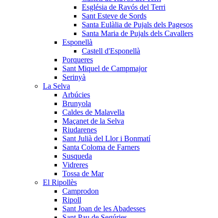
Església de Ravós del Terri
Sant Esteve de Sords
Santa Eulàlia de Pujals dels Pagesos
Santa Maria de Pujals dels Cavallers
Esponellà
Castell d'Esponellà
Porqueres
Sant Miquel de Campmajor
Serinyà
La Selva
Arbúcies
Brunyola
Caldes de Malavella
Maçanet de la Selva
Riudarenes
Sant Julià del Llor i Bonmatí
Santa Coloma de Farners
Susqueda
Vidreres
Tossa de Mar
El Ripollès
Camprodon
Ripoll
Sant Joan de les Abadesses
Sant Pau de Segúries