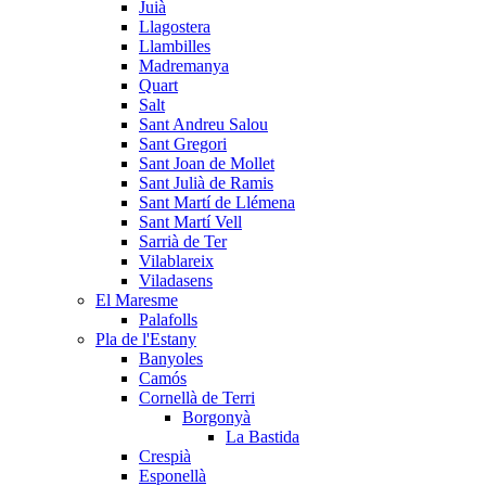
Juià
Llagostera
Llambilles
Madremanya
Quart
Salt
Sant Andreu Salou
Sant Gregori
Sant Joan de Mollet
Sant Julià de Ramis
Sant Martí de Llémena
Sant Martí Vell
Sarrià de Ter
Vilablareix
Viladasens
El Maresme
Palafolls
Pla de l'Estany
Banyoles
Camós
Cornellà de Terri
Borgonyà
La Bastida
Crespià
Esponellà