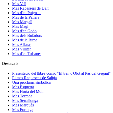
Mas Vell
Mas Rabassers de Dalt
Mas d'en Puignau
Mas de la Pallera
Mas Margall
Mas Magí
Mas d'en Godo
Mas dels Bufadors
Mas de la Birba
Mas Alfaras
Mas Villiter
Mas d'en Tolsanes
Destacats
Presentació del llibre-còmic "El tren d'Olot al Pas del Gegant"
El mas Requesens de Salitja
Una proclama simbòlica
Mas Esquerrà
Mas Horta del Molí
Mas Torrada
Mas Serrallonga
Mas Marquès
Mas Formiga