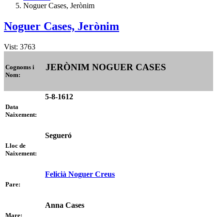
Noguer Cases, Jerònim
Noguer Cases, Jerònim
Vist: 3763
JERÒNIM NOGUER CASES
Cognoms i
Nom:
5-8-1612
Data
Naixement:
Segueró
Lloc de
Naixement:
Felicià Noguer Creus
Pare:
Anna Cases
Mare: