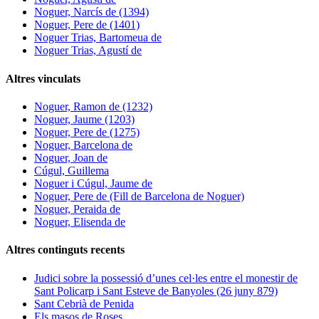
Noguer, Narcís de (1394)
Noguer, Pere de (1401)
Noguer Trias, Bartomeua de
Noguer Trias, Agustí de
Altres vinculats
Noguer, Ramon de (1232)
Noguer, Jaume (1203)
Noguer, Pere de (1275)
Noguer, Barcelona de
Noguer, Joan de
Cúgul, Guillema
Noguer i Cúgul, Jaume de
Noguer, Pere de (Fill de Barcelona de Noguer)
Noguer, Peraida de
Noguer, Elisenda de
Altres continguts recents
Judici sobre la possessió d’unes cel·les entre el monestir de
Sant Policarp i Sant Esteve de Banyoles (26 juny 879)
Sant Cebrià de Penida
Els masos de Roses