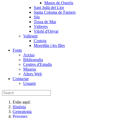
Masos de Querós
Sant Julià del Llor
Santa Coloma de Farners
Sils
Tossa de Mar
Vidreres
Vilobí d'Onyar
Vallespir
Costoja
Moreillàs i les Illes
Fonts
Arxius
Bibliografia
Centres d'Estudis
Museus
Altres Web
Contactar
Usuaris
Estàs aquí:
Història
Genealogia
Persones