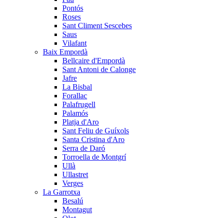
Pontós
Roses
Sant Climent Sescebes
Saus
Vilafant
Baix Empordà
Bellcaire d'Empordà
Sant Antoni de Calonge
Jafre
La Bisbal
Forallac
Palafrugell
Palamós
Platja d'Aro
Sant Feliu de Guíxols
Santa Cristina d'Aro
Serra de Daró
Torroella de Montgrí
Ullà
Ullastret
Verges
La Garrotxa
Besalú
Montagut