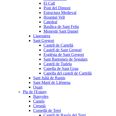
El Call
Pont del Dimoni
Estructura Medieval
Hospital Vell
Catedral
Basílica de Sant Feliu
Monestir Sant Daniel
Llagostera
Sant Gregori
Castell de Cartellà
Castell de Sant Gregori
Església de Sant Gregori
Sant Bartomeu de Segalars
Castell de Tudela
Capella de Sant Grau
Capella del castell de Cartellà
Sant Julià de Ramis
Sant Martí de Llémena
Quart
Pla de l'Estany
Banyoles
Camós
Crespià
Cornellà de Terri
Castell de Ravós del Terri