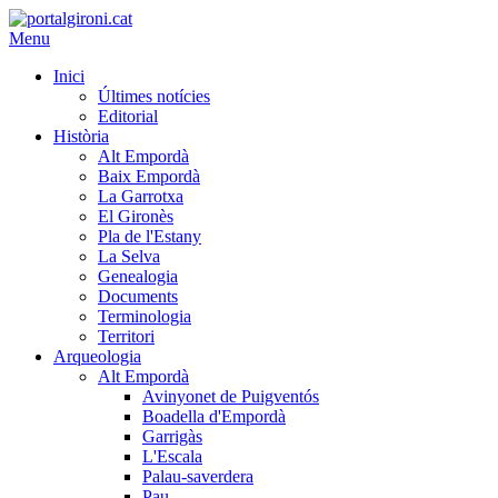
Menu
Inici
Últimes notícies
Editorial
Història
Alt Empordà
Baix Empordà
La Garrotxa
El Gironès
Pla de l'Estany
La Selva
Genealogia
Documents
Terminologia
Territori
Arqueologia
Alt Empordà
Avinyonet de Puigventós
Boadella d'Empordà
Garrigàs
L'Escala
Palau-saverdera
Pau