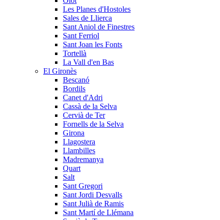
Olot
Les Planes d'Hostoles
Sales de Llierca
Sant Aniol de Finestres
Sant Ferriol
Sant Joan les Fonts
Tortellà
La Vall d'en Bas
El Gironès
Bescanó
Bordils
Canet d'Adri
Cassà de la Selva
Cervià de Ter
Fornells de la Selva
Girona
Llagostera
Llambilles
Madremanya
Quart
Salt
Sant Gregori
Sant Jordi Desvalls
Sant Julià de Ramis
Sant Martí de Llémana