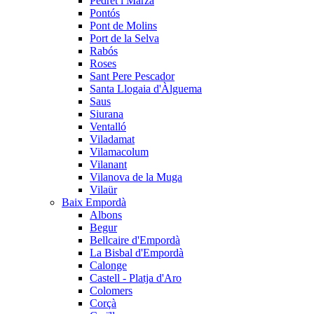
Pedret i Marzà
Pontós
Pont de Molins
Port de la Selva
Rabós
Roses
Sant Pere Pescador
Santa Llogaia d'Àlguema
Saus
Siurana
Ventalló
Viladamat
Vilamacolum
Vilanant
Vilanova de la Muga
Vilaür
Baix Empordà
Albons
Begur
Bellcaire d'Empordà
La Bisbal d'Empordà
Calonge
Castell - Platja d'Aro
Colomers
Corçà