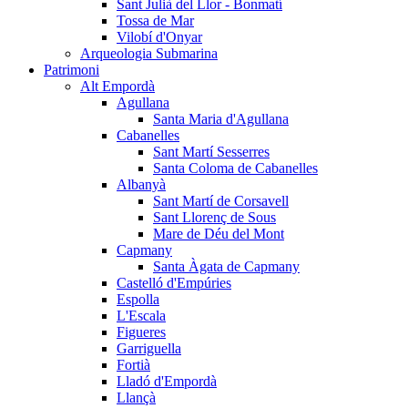
Sant Julià del Llor - Bonmatí
Tossa de Mar
Vilobí d'Onyar
Arqueologia Submarina
Patrimoni
Alt Empordà
Agullana
Santa Maria d'Agullana
Cabanelles
Sant Martí Sesserres
Santa Coloma de Cabanelles
Albanyà
Sant Martí de Corsavell
Sant Llorenç de Sous
Mare de Déu del Mont
Capmany
Santa Àgata de Capmany
Castelló d'Empúries
Espolla
L'Escala
Figueres
Garriguella
Fortià
Lladó d'Empordà
Llançà