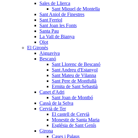
Sales de Llierca
Sant Miquel de Montella
Sant Aniol de Finestres
Sant Ferriol
Sant Joan les Fonts
Santa Pau
La Vall de Bianya
Olot
El Gironès
Aiguaviva
Bescanó
Sant Llorenç de Bescanó
Sant Andreu d'Estanyol
Sant Mateu de Vilanna
Sant Pere de Montfullà
Ermita de Sant Sebastià
Canet d'Adri
Sant Joan de Montbó
Cassà de la Selva
Cervià de Ter
El castell de Cervià
Monestir de Santa Maria
Església de Sant Genís
Girona
Cases i Palaus