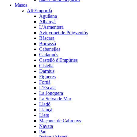
Masos
Alt Empordà
Agullana
Albanyà
L'Armentera
Avinyonet de Puigventós
Bàscara
Borrassà
Cabanelles
Cadaqués
Castelló d'Empúries
Cistella
Darnius
Figueres
Fortià
L'Escala
La Jonquera
La Selva de Mar
Lladó
Llançà
Llers
Maçanet de Cabrenys
Navata
Pau