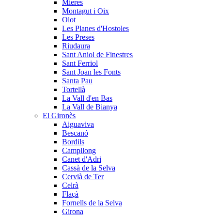
Mieres
Montagut i Oix
Olot
Les Planes d'Hostoles
Les Preses
Riudaura
Sant Aniol de Finestres
Sant Ferriol
Sant Joan les Fonts
Santa Pau
Tortellà
La Vall d'en Bas
La Vall de Bianya
El Gironès
Aiguaviva
Bescanó
Bordils
Campllong
Canet d'Adri
Cassà de la Selva
Cervià de Ter
Celrà
Flaçà
Fornells de la Selva
Girona