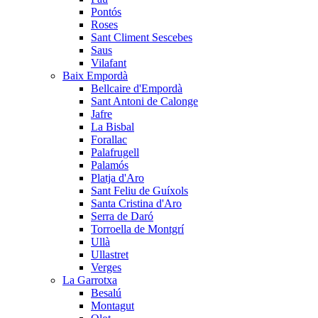
Pontós
Roses
Sant Climent Sescebes
Saus
Vilafant
Baix Empordà
Bellcaire d'Empordà
Sant Antoni de Calonge
Jafre
La Bisbal
Forallac
Palafrugell
Palamós
Platja d'Aro
Sant Feliu de Guíxols
Santa Cristina d'Aro
Serra de Daró
Torroella de Montgrí
Ullà
Ullastret
Verges
La Garrotxa
Besalú
Montagut