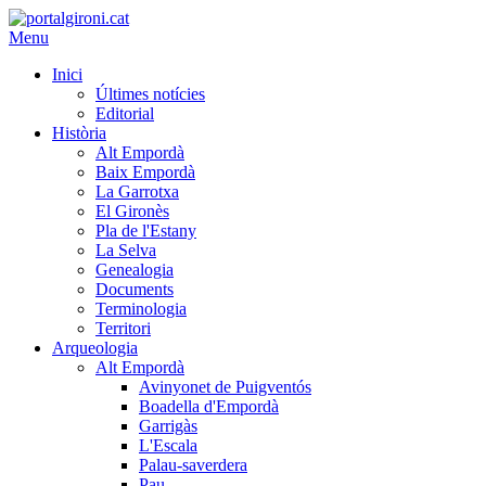
Menu
Inici
Últimes notícies
Editorial
Història
Alt Empordà
Baix Empordà
La Garrotxa
El Gironès
Pla de l'Estany
La Selva
Genealogia
Documents
Terminologia
Territori
Arqueologia
Alt Empordà
Avinyonet de Puigventós
Boadella d'Empordà
Garrigàs
L'Escala
Palau-saverdera
Pau