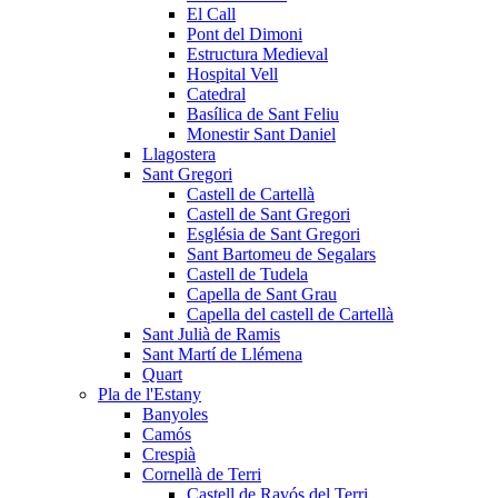
El Call
Pont del Dimoni
Estructura Medieval
Hospital Vell
Catedral
Basílica de Sant Feliu
Monestir Sant Daniel
Llagostera
Sant Gregori
Castell de Cartellà
Castell de Sant Gregori
Església de Sant Gregori
Sant Bartomeu de Segalars
Castell de Tudela
Capella de Sant Grau
Capella del castell de Cartellà
Sant Julià de Ramis
Sant Martí de Llémena
Quart
Pla de l'Estany
Banyoles
Camós
Crespià
Cornellà de Terri
Castell de Ravós del Terri