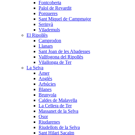
Fontcoberta
Palol de Revardit
Porqueres
Sant Miquel de Campmajor
Serinyà
Vilademuls
El Ripollès
Camprodon
Llanars
Sant Joan de les Abadesses
Vallfogona del Ripollès
Vilallonga de Ter
La Selva
Amer
Anglès
Arbúcies
Blanes
Brunyola
Caldes de Malavella
La Cellera de Ter
Massanet de la Selva
Osor
Riudarenes
Riudellots de la Selva
Sant Hilari Sacalm