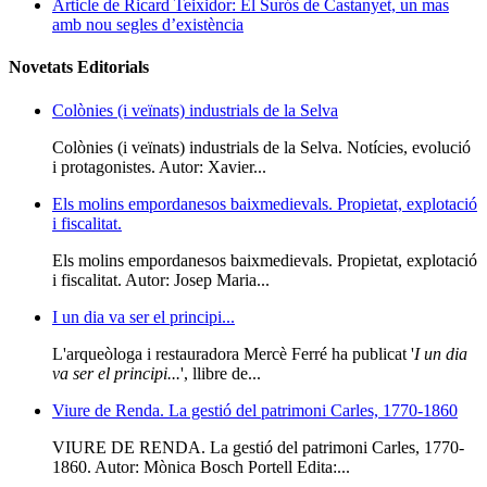
Article de Ricard Teixidor: El Surós de Castanyet, un mas
amb nou segles d’existència
Novetats Editorials
Colònies (i veïnats) industrials de la Selva
Colònies (i veïnats) industrials de la Selva. Notícies, evolució
i protagonistes. Autor: Xavier...
Els molins empordanesos baixmedievals. Propietat, explotació
i fiscalitat.
Els molins empordanesos baixmedievals. Propietat, explotació
i fiscalitat. Autor: Josep Maria...
I un dia va ser el principi...
L'arqueòloga i restauradora Mercè Ferré ha publicat '
I un dia
va ser el principi...
', llibre de...
Viure de Renda. La gestió del patrimoni Carles, 1770-1860
VIURE DE RENDA. La gestió del patrimoni Carles, 1770-
1860. Autor: Mònica Bosch Portell Edita:...