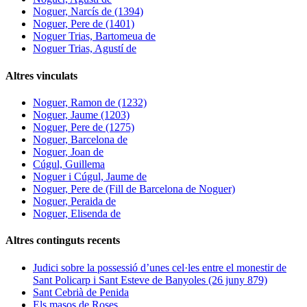
Noguer, Narcís de (1394)
Noguer, Pere de (1401)
Noguer Trias, Bartomeua de
Noguer Trias, Agustí de
Altres vinculats
Noguer, Ramon de (1232)
Noguer, Jaume (1203)
Noguer, Pere de (1275)
Noguer, Barcelona de
Noguer, Joan de
Cúgul, Guillema
Noguer i Cúgul, Jaume de
Noguer, Pere de (Fill de Barcelona de Noguer)
Noguer, Peraida de
Noguer, Elisenda de
Altres continguts recents
Judici sobre la possessió d’unes cel·les entre el monestir de
Sant Policarp i Sant Esteve de Banyoles (26 juny 879)
Sant Cebrià de Penida
Els masos de Roses