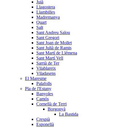
Juià
Llagostera
Llambilles
Madremanya
Quart
Salt
Sant Andreu Salou
Sant Gregori
Sant Joan de Mollet
Sant Julià de Ramis
Sant Martí de Llémena
Sant Martí Vell
Sarrià de Ter
Vilablareix
Viladasens
El Maresme
Palafolls
Pla de l'Estany
Banyoles
Camós
Cornellà de Terri
Borgonyà
La Bastida
Crespià
Esponellà