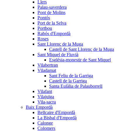
Llers
Palau-saverdera
Pont de Molins
Pontós
Port de la Selva
Portbou
Rabós d'Empordà
Roses
Sant Llorenç de la Muga
Castell de Sant Llorenç de la Muga
Sant Miquel de Fluvià
Església-monestir de Sant Miquel
Vilabertran
Viladamat
Sant Feliu de la Garriga
Castell de la Garriga
Santa Eulàlia de Palauborrell
Vilafant
Vilajuïga
Vila-sacra
Baix Empordà
Bellcaire d'Empordà
La Bisbal d'Empordà
Calonge
Colomers