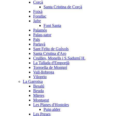
Corçà
Santa Cristina de Corçà
Foixà
Forallac
Jafre
Font Santa
Palamós
Palau-sator
Pals
Parlavà
Sant Feliu de Guíxols
Santa Cristina d'Aro
Cruïlles, Monells i S.Sadurní H.
La Tallada d'Empordà
Torroella de Montgrí
Vall-llobrega
Vilopriu
La Garrotxa
Besalú
Beuda
Mieres
Montagut
Les Planes d'Hostoles
Puig-alder
Les Preses