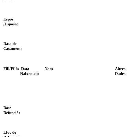
Espós
/Esposa:
Data de
Casament:
Fill/Filla
Data
Nom
Altres
Naixement
Dades
Data
Defunció:
Lloc de