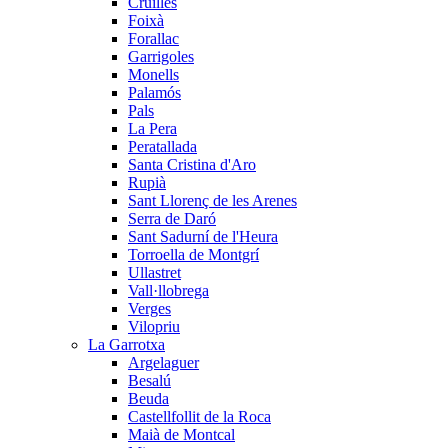
Cruïlles
Foixà
Forallac
Garrigoles
Monells
Palamós
Pals
La Pera
Peratallada
Santa Cristina d'Aro
Rupià
Sant Llorenç de les Arenes
Serra de Daró
Sant Sadurní de l'Heura
Torroella de Montgrí
Ullastret
Vall·llobrega
Verges
Vilopriu
La Garrotxa
Argelaguer
Besalú
Beuda
Castellfollit de la Roca
Maià de Montcal