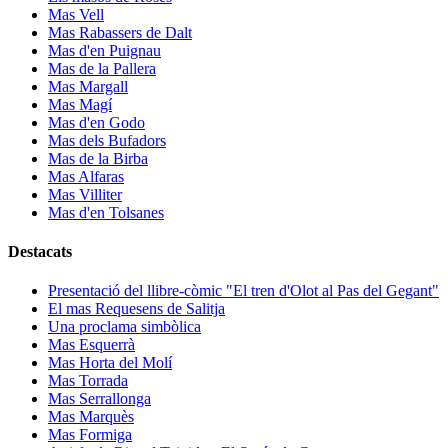
Mas Vell
Mas Rabassers de Dalt
Mas d'en Puignau
Mas de la Pallera
Mas Margall
Mas Magí
Mas d'en Godo
Mas dels Bufadors
Mas de la Birba
Mas Alfaras
Mas Villiter
Mas d'en Tolsanes
Destacats
Presentació del llibre-còmic "El tren d'Olot al Pas del Gegant"
El mas Requesens de Salitja
Una proclama simbòlica
Mas Esquerrà
Mas Horta del Molí
Mas Torrada
Mas Serrallonga
Mas Marquès
Mas Formiga