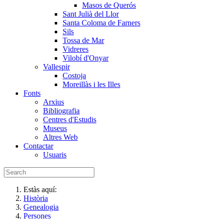
Masos de Querós
Sant Julià del Llor
Santa Coloma de Farners
Sils
Tossa de Mar
Vidreres
Vilobí d'Onyar
Vallespir
Costoja
Moreillàs i les Illes
Fonts
Arxius
Bibliografia
Centres d'Estudis
Museus
Altres Web
Contactar
Usuaris
Estàs aquí:
Història
Genealogia
Persones