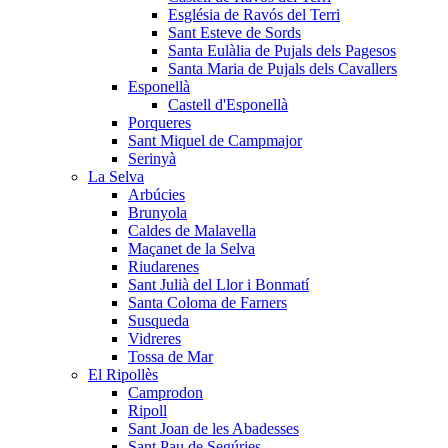
Església de Ravós del Terri
Sant Esteve de Sords
Santa Eulàlia de Pujals dels Pagesos
Santa Maria de Pujals dels Cavallers
Esponellà
Castell d'Esponellà
Porqueres
Sant Miquel de Campmajor
Serinyà
La Selva
Arbúcies
Brunyola
Caldes de Malavella
Maçanet de la Selva
Riudarenes
Sant Julià del Llor i Bonmatí
Santa Coloma de Farners
Susqueda
Vidreres
Tossa de Mar
El Ripollès
Camprodon
Ripoll
Sant Joan de les Abadesses
Sant Pau de Segúries