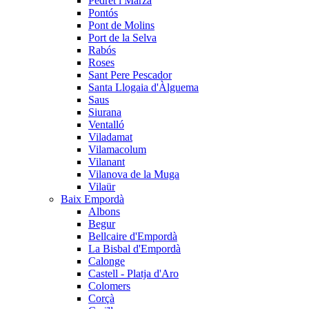
Pedret i Marzà
Pontós
Pont de Molins
Port de la Selva
Rabós
Roses
Sant Pere Pescador
Santa Llogaia d'Àlguema
Saus
Siurana
Ventalló
Viladamat
Vilamacolum
Vilanant
Vilanova de la Muga
Vilaür
Baix Empordà
Albons
Begur
Bellcaire d'Empordà
La Bisbal d'Empordà
Calonge
Castell - Platja d'Aro
Colomers
Corçà