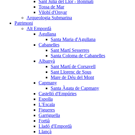
Sant Julià del Llor - Bonmatí
Tossa de Mar
Vilobí d'Onyar
Arqueologia Submarina
Patrimoni
Alt Empordà
Agullana
Santa Maria d'Agullana
Cabanelles
Sant Martí Sesserres
Santa Coloma de Cabanelles
Albanyà
Sant Martí de Corsavell
Sant Llorenç de Sous
Mare de Déu del Mont
Capmany
Santa Àgata de Capmany
Castelló d'Empúries
Espolla
L'Escala
Figueres
Garriguella
Fortià
Lladó d'Empordà
Llançà