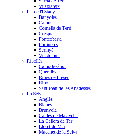
Sarrià de Ter
Vilablareix
Pla de l'Estany
Banyoles
Camós
Cornellà de Terri
Crespià
Fontcoberta
Porqueres
Serinyà
Vilademuls
Ripollès
Campdevànol
Queralbs
Ribes de Freser
Ripoll
Sant Joan de les Abadesses
La Selva
Anglès
Blanes
Brunyola
Caldes de Malavella
La Cellera de Ter
Lloret de Mar
Maçanet de la Selva