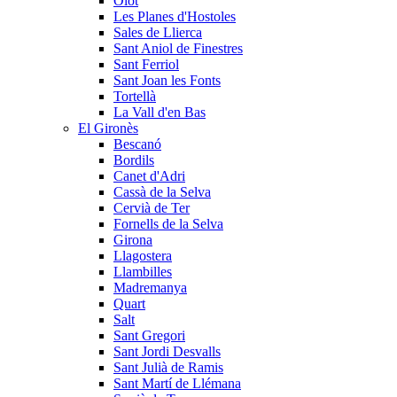
Olot
Les Planes d'Hostoles
Sales de Llierca
Sant Aniol de Finestres
Sant Ferriol
Sant Joan les Fonts
Tortellà
La Vall d'en Bas
El Gironès
Bescanó
Bordils
Canet d'Adri
Cassà de la Selva
Cervià de Ter
Fornells de la Selva
Girona
Llagostera
Llambilles
Madremanya
Quart
Salt
Sant Gregori
Sant Jordi Desvalls
Sant Julià de Ramis
Sant Martí de Llémana