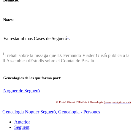
Defunció:
Notes:
1
Va restar al mas Cases de Segueró
.
1
Treball sobre la nissaga que D. Fernando Viader Gustà publica a la
II Assemblea dEstudis sobre el Comtat de Besalú
Genealogies de les que forma part:
Noguer de Segueró
© Portal Gironí d'Història i Genealogia (
www.portalgironi.cat
)
Genealogia Noguer Segueró,
Genealogia - Persones
Anterior
Següent