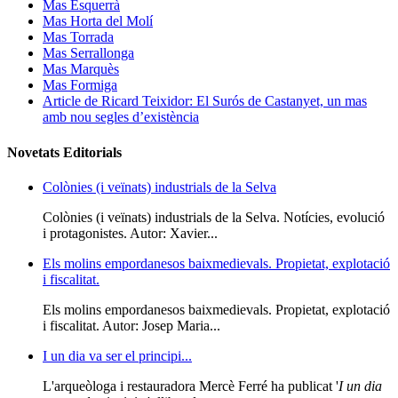
Mas Esquerrà
Mas Horta del Molí
Mas Torrada
Mas Serrallonga
Mas Marquès
Mas Formiga
Article de Ricard Teixidor: El Surós de Castanyet, un mas
amb nou segles d’existència
Novetats Editorials
Colònies (i veïnats) industrials de la Selva
Colònies (i veïnats) industrials de la Selva. Notícies, evolució
i protagonistes. Autor: Xavier...
Els molins empordanesos baixmedievals. Propietat, explotació
i fiscalitat.
Els molins empordanesos baixmedievals. Propietat, explotació
i fiscalitat. Autor: Josep Maria...
I un dia va ser el principi...
L'arqueòloga i restauradora Mercè Ferré ha publicat '
I un dia