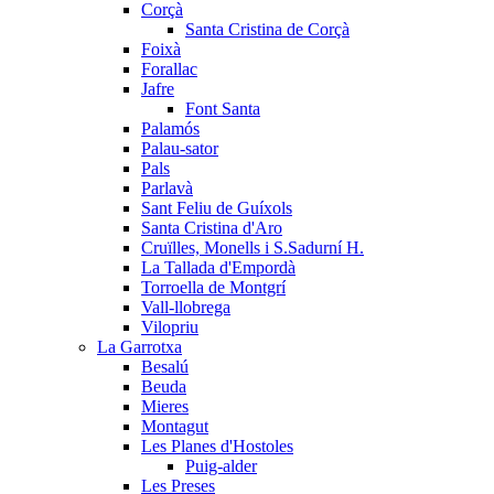
Corçà
Santa Cristina de Corçà
Foixà
Forallac
Jafre
Font Santa
Palamós
Palau-sator
Pals
Parlavà
Sant Feliu de Guíxols
Santa Cristina d'Aro
Cruïlles, Monells i S.Sadurní H.
La Tallada d'Empordà
Torroella de Montgrí
Vall-llobrega
Vilopriu
La Garrotxa
Besalú
Beuda
Mieres
Montagut
Les Planes d'Hostoles
Puig-alder
Les Preses