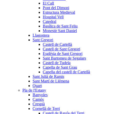
El Call
Pont del Dimoni
Estructura Medieval
Hospital Vell
Catedral
Basílica de Sant Feliu
Monestir Sant Daniel
Llagostera
Sant Gregori
Castell de Cartellà
Castell de Sant Gregori
Església de Sant Gregori
Sant Bartomeu de Segalars
Castell de Tudela
Capella de Sant Grau
Capella del castell de Cartellà
Sant Julià de Ramis
Sant Martí de Llémena
Quart
Pla de l'Estany
Banyoles
Camós
Crespià
Cornellà de Terri
Castell de Ravós del Terri