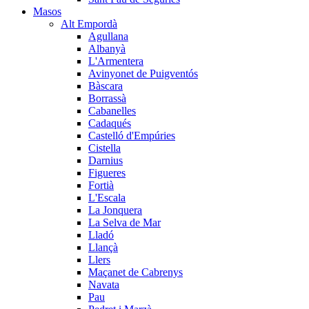
Masos
Alt Empordà
Agullana
Albanyà
L'Armentera
Avinyonet de Puigventós
Bàscara
Borrassà
Cabanelles
Cadaqués
Castelló d'Empúries
Cistella
Darnius
Figueres
Fortià
L'Escala
La Jonquera
La Selva de Mar
Lladó
Llançà
Llers
Maçanet de Cabrenys
Navata
Pau