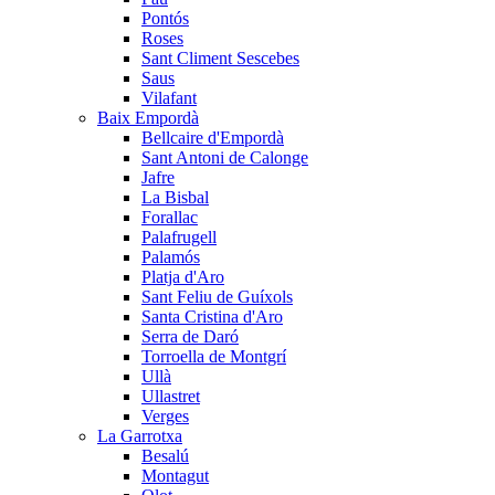
Pontós
Roses
Sant Climent Sescebes
Saus
Vilafant
Baix Empordà
Bellcaire d'Empordà
Sant Antoni de Calonge
Jafre
La Bisbal
Forallac
Palafrugell
Palamós
Platja d'Aro
Sant Feliu de Guíxols
Santa Cristina d'Aro
Serra de Daró
Torroella de Montgrí
Ullà
Ullastret
Verges
La Garrotxa
Besalú
Montagut