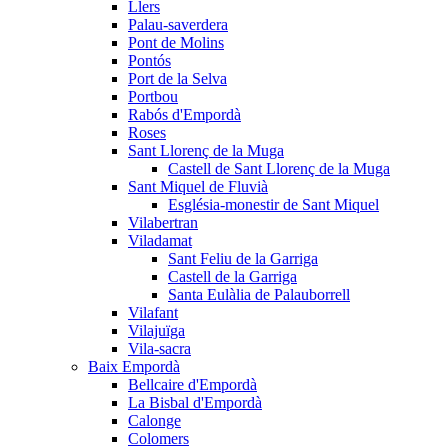
Llers
Palau-saverdera
Pont de Molins
Pontós
Port de la Selva
Portbou
Rabós d'Empordà
Roses
Sant Llorenç de la Muga
Castell de Sant Llorenç de la Muga
Sant Miquel de Fluvià
Església-monestir de Sant Miquel
Vilabertran
Viladamat
Sant Feliu de la Garriga
Castell de la Garriga
Santa Eulàlia de Palauborrell
Vilafant
Vilajuïga
Vila-sacra
Baix Empordà
Bellcaire d'Empordà
La Bisbal d'Empordà
Calonge
Colomers