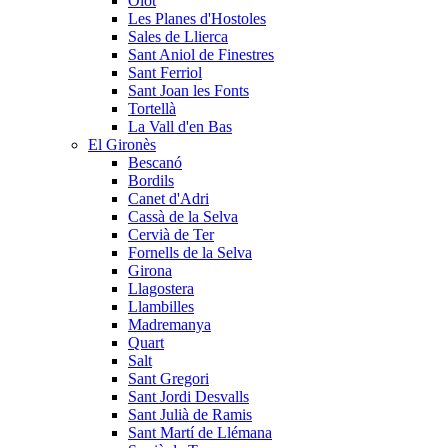
Olot
Les Planes d'Hostoles
Sales de Llierca
Sant Aniol de Finestres
Sant Ferriol
Sant Joan les Fonts
Tortellà
La Vall d'en Bas
El Gironès
Bescanó
Bordils
Canet d'Adri
Cassà de la Selva
Cervià de Ter
Fornells de la Selva
Girona
Llagostera
Llambilles
Madremanya
Quart
Salt
Sant Gregori
Sant Jordi Desvalls
Sant Julià de Ramis
Sant Martí de Llémana