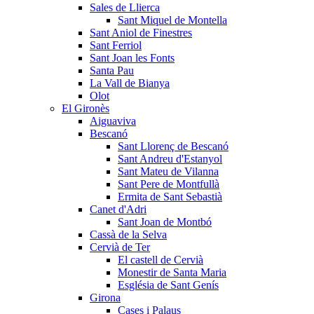
Sales de Llierca
Sant Miquel de Montella
Sant Aniol de Finestres
Sant Ferriol
Sant Joan les Fonts
Santa Pau
La Vall de Bianya
Olot
El Gironès
Aiguaviva
Bescanó
Sant Llorenç de Bescanó
Sant Andreu d'Estanyol
Sant Mateu de Vilanna
Sant Pere de Montfullà
Ermita de Sant Sebastià
Canet d'Adri
Sant Joan de Montbó
Cassà de la Selva
Cervià de Ter
El castell de Cervià
Monestir de Santa Maria
Església de Sant Genís
Girona
Cases i Palaus