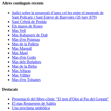
Altres continguts recents
Judici sobre la possessió d’unes cel·les entre el monestir de
Sant Policarp i Sant Esteve de Banyoles (26 juny 879)
Sant Cebrià de Penida
Els masos de Roses
Mas Vell
Mas Rabassers de Dalt
Mas d'en Puignau
Mas de la Pallera
Mas Margall
Mas Magí
Mas d'en Godo
Mas dels Bufadors
Mas de la Birba
Mas Alfaras
Mas Villiter
Mas d'en Tolsanes
Destacats
Presentació del llibre-còmic "El tren d'Olot al Pas del Gegant"
El mas Requesens de Salitja
Una proclama simbòlica