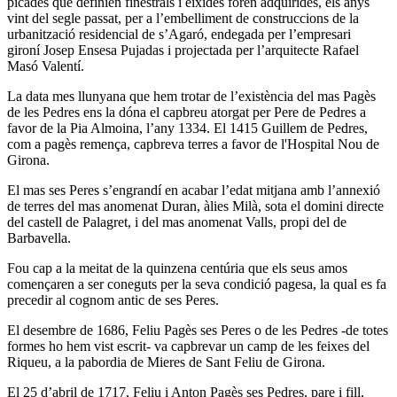
picades que definien finestrals i eixides foren adquirides, els anys
vint del segle passat, per a l’embelliment de construccions de la
urbanització residencial de s’Agaró, endegada per l’empresari
gironí­ Josep Ensesa Pujadas i projectada per l’arquitecte Rafael
Masó Valentí­.
La data mes llunyana que hem trotar de l’existència del mas Pagès
de les Pedres ens la dóna el capbreu atorgat per Pere de Pedres a
favor de la Pia Almoina, l’any 1334. El 1415 Guillem de Pedres,
com a pagès remença, capbreva terres a favor de l'Hospital Nou de
Girona.
El mas ses Peres s’engrandí­ en acabar l’edat mitjana amb l’annexió
de terres del mas anomenat Duran, àlies Milà, sota el domini directe
del castell de Palagret, i del mas anomenat Valls, propi del de
Barbavella.
Fou cap a la meitat de la quinzena centúria que els seus amos
començaren a ser coneguts per la seva condició pagesa, la qual es fa
precedir al cognom antic de ses Peres.
El desembre de 1686, Feliu Pagès ses Peres o de les Pedres -de totes
formes ho hem vist escrit- va capbrevar un camp de les feixes del
Riqueu, a la pabordia de Mieres de Sant Feliu de Girona.
El 25 d’abril de 1717, Feliu i Anton Pagès ses Pedres, pare i fill,