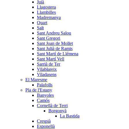
Juià
Llagostera
Llambilles
Madremanya
Quart
Salt
Sant Andreu Salou
Sant Gregori
Sant Joan de Mollet
Sant Julià de Ramis
Sant Martí de Llémena
Sant Martí Vell
Sarrià de Ter
Vilablareix
Viladasens
El Maresme
Palafolls
Pla de l'Estany
Banyoles
Camós
Cornellà de Terri
Borgonyà
La Bastida
Crespià
Esponellà