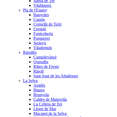
Sarrià de Ter
Vilablareix
Pla de l'Estany
Banyoles
Camós
Cornellà de Terri
Crespià
Fontcoberta
Porqueres
Serinyà
Vilademuls
Ripollès
Campdevànol
Queralbs
Ribes de Freser
Ripoll
Sant Joan de les Abadesses
La Selva
Anglès
Blanes
Brunyola
Caldes de Malavella
La Cellera de Ter
Lloret de Mar
Maçanet de la Selva