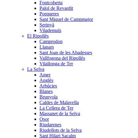
Fontcoberta
Palol de Revardit
Porqueres
Sant Miquel de Campmajor
Serinyà
Vilademuls
El Ripollès
Camprodon
Llanars
Sant Joan de les Abadesses
Vallfogona del Ripollès
Vilallonga de Ter
La Selva
Amer
Anglès
Arbúcies
Blanes
Brunyola
Caldes de Malavella
La Cellera de Ter
Massanet de la Selva
Osor
Riudarenes
Riudellots de la Selva
Sant Hilari Sacalm