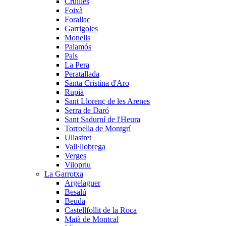
Cruïlles
Foixà
Forallac
Garrigoles
Monells
Palamós
Pals
La Pera
Peratallada
Santa Cristina d'Aro
Rupià
Sant Llorenç de les Arenes
Serra de Daró
Sant Sadurní de l'Heura
Torroella de Montgrí
Ullastret
Vall·llobrega
Verges
Vilopriu
La Garrotxa
Argelaguer
Besalú
Beuda
Castellfollit de la Roca
Maià de Montcal