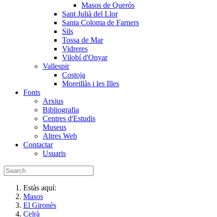
Masos de Querós
Sant Julià del Llor
Santa Coloma de Farners
Sils
Tossa de Mar
Vidreres
Vilobí d'Onyar
Vallespir
Costoja
Moreillàs i les Illes
Fonts
Arxius
Bibliografia
Centres d'Estudis
Museus
Altres Web
Contactar
Usuaris
Estàs aquí:
Masos
El Gironès
Celrà