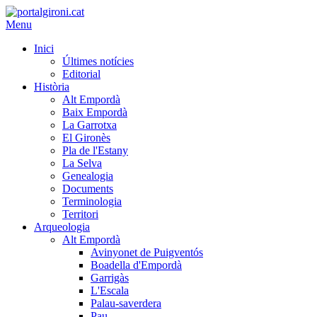
Menu
Inici
Últimes notícies
Editorial
Història
Alt Empordà
Baix Empordà
La Garrotxa
El Gironès
Pla de l'Estany
La Selva
Genealogia
Documents
Terminologia
Territori
Arqueologia
Alt Empordà
Avinyonet de Puigventós
Boadella d'Empordà
Garrigàs
L'Escala
Palau-saverdera
Pau