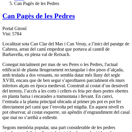
Can Pagès de les Pedres
Can Pagès de les Pedres
Portal Gironí
Vist: 5784
Localitzat sota Can Clar del Mas i Can Veray, a l’inici del paratge de
Cabrera, arran del camí­ empedrat que portava al castell de
Barbavella, en plena val de Reixach.
Conegut inicialment per mas de ses Peres o les Pedres, l'actual
edificació de planta lleugerament rectangular i dos pisos d’alçada,
amb teulada a dos vessants, no sembla datar més lluny del segle
XVIII, encara que de ben segur s’aprofitaren parcialment els murs
inferiors alçats en època medieval. Construït al costat d’un desnivell
del terreny, l’accés a les corts i cellers es feia per dues portes obertes
en planta baixa i encarades a tramuntana i llevant. En canvi,
l’entrada a la planta principal ubicada al primer pis pot es pot fer
directament pel camí­ que l’envolta pel migdia. En aquest nivell es
pot observar, al costat esquerre, un apèndix d’engrandiment del casal
que mai no s’arribà a enllestir.
Segons memòria popular, una part considerable de les pedres