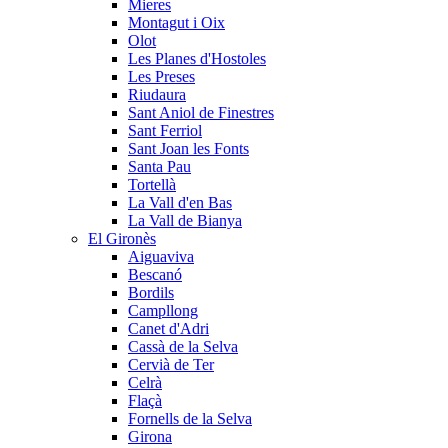
Mieres
Montagut i Oix
Olot
Les Planes d'Hostoles
Les Preses
Riudaura
Sant Aniol de Finestres
Sant Ferriol
Sant Joan les Fonts
Santa Pau
Tortellà
La Vall d'en Bas
La Vall de Bianya
El Gironès
Aiguaviva
Bescanó
Bordils
Campllong
Canet d'Adri
Cassà de la Selva
Cervià de Ter
Celrà
Flaçà
Fornells de la Selva
Girona