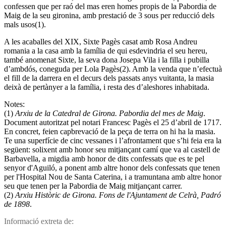
confessen que per raó del mas eren homes propis de la Pabordia de
Maig de la seu gironina, amb prestació de 3 sous per reducció dels
mals usos(1).
A les acaballes del XIX, Sixte Pagès casat amb Rosa Andreu
romania a la casa amb la famí­lia de qui esdevindria el seu hereu,
també anomenat Sixte, la seva dona Josepa Vila i la filla i pubilla
d’ambdós, coneguda per Lola Pagès(2). Amb la venda que n’efectuà
el fill de la darrera en el decurs dels passats anys vuitanta, la masia
deixà de pertànyer a la famí­lia, i resta des d’aleshores inhabitada.
Notes:
(1)
Arxiu de la Catedral de Girona. Pabordia del mes de Maig
.
Document autoritzat pel notari Francesc Pagès el 25 d’abril de 1717.
En concret, feien capbrevació de la peça de terra on hi ha la masia.
Te una superfí­cie de cinc vessanes i l’afrontament que s’hi feia era la
següent: solixent amb honor seu mitjançant camí­ que va al castell de
Barbavella, a migdia amb honor de dits confessats que es te pel
senyor d'Aguiló, a ponent amb altre honor dels confessats que tenen
per l'Hospital Nou de Santa Caterina, i a tramuntana amb altre honor
seu que tenen per la Pabordia de Maig mitjançant carrer.
(2)
Arxiu Històric de Girona. Fons de l'Ajuntament de Celrà, Padró
de 1898
.
Informació extreta de: