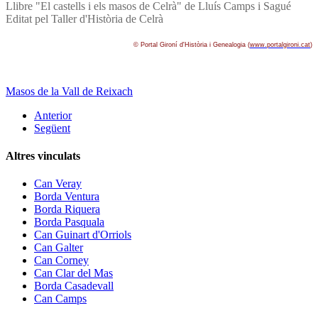
Llibre "El castells i els masos de Celrà" de Lluí­s Camps i Sagué
Editat pel Taller d'Història de Celrà
© Portal Gironí­ d'Història i Genealogia (
www.portalgironi.cat
)
Masos de la Vall de Reixach
Anterior
Següent
Altres vinculats
Can Veray
Borda Ventura
Borda Riquera
Borda Pasquala
Can Guinart d'Orriols
Can Galter
Can Corney
Can Clar del Mas
Borda Casadevall
Can Camps