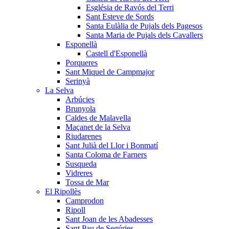
Església de Ravós del Terri
Sant Esteve de Sords
Santa Eulàlia de Pujals dels Pagesos
Santa Maria de Pujals dels Cavallers
Esponellà
Castell d'Esponellà
Porqueres
Sant Miquel de Campmajor
Serinyà
La Selva
Arbúcies
Brunyola
Caldes de Malavella
Maçanet de la Selva
Riudarenes
Sant Julià del Llor i Bonmatí
Santa Coloma de Farners
Susqueda
Vidreres
Tossa de Mar
El Ripollès
Camprodon
Ripoll
Sant Joan de les Abadesses
Sant Pau de Segúries