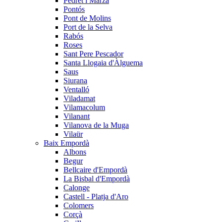
Pedret i Marzà
Pontós
Pont de Molins
Port de la Selva
Rabós
Roses
Sant Pere Pescador
Santa Llogaia d'Àlguema
Saus
Siurana
Ventalló
Viladamat
Vilamacolum
Vilanant
Vilanova de la Muga
Vilaür
Baix Empordà
Albons
Begur
Bellcaire d'Empordà
La Bisbal d'Empordà
Calonge
Castell - Platja d'Aro
Colomers
Corçà