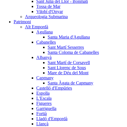
Sant Julià del Llor - Bonmatí
Tossa de Mar
Vilobí d'Onyar
Arqueologia Submarina
Patrimoni
Alt Empordà
Agullana
Santa Maria d'Agullana
Cabanelles
Sant Martí Sesserres
Santa Coloma de Cabanelles
Albanyà
Sant Martí de Corsavell
Sant Llorenç de Sous
Mare de Déu del Mont
Capmany
Santa Àgata de Capmany
Castelló d'Empúries
Espolla
L'Escala
Figueres
Garriguella
Fortià
Lladó d'Empordà
Llançà